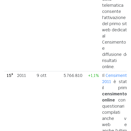
telematica
consente
l'attivazione
del primo sito
web dedicato
al
Censimento
e la
diffusione dei
risultati
online.
15°
2011
9 ott
5.766.810
+1,1%
Il
Censimento
2011
è stato
il primo
censimento
online
con i
questionari
compilati
anche via
web ed
anche l'ultimo