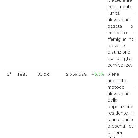
precedente
censimento,
l'unità di
rilevazione
basata sul
concetto di
"famiglia" non
prevede la
distinzione
tra famiglie e
convivenze.
3°
1881
31 dic
2.659.688
+5,5%
Viene
adottato il
metodo di
rilevazione
della
popolazione
residente, ne
fanno parte i
presenti con
dimora