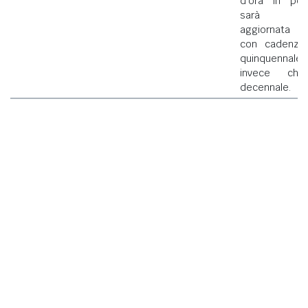
d'ora in poi
sarà
aggiornata
con cadenza
quinquennale
invece che
decennale.