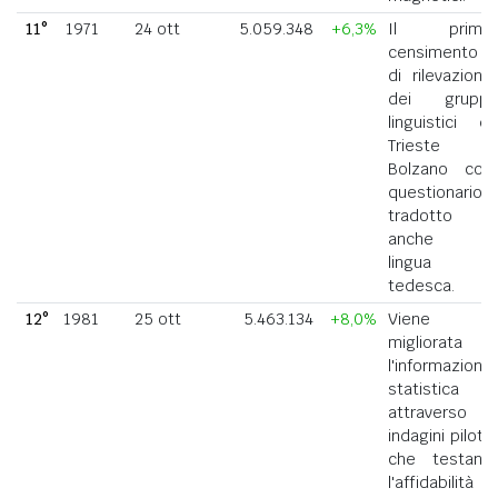
11°
1971
24 ott
5.059.348
+6,3%
Il primo
censimento
di rilevazione
dei gruppi
linguistici di
Trieste e
Bolzano con
questionario
tradotto
anche in
lingua
tedesca.
12°
1981
25 ott
5.463.134
+8,0%
Viene
migliorata
l'informazione
statistica
attraverso
indagini pilota
che testano
l'affidabilità