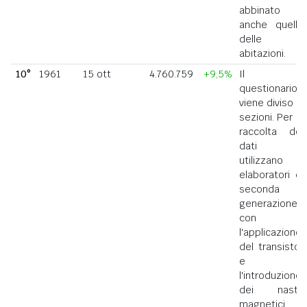
abbinato
anche quello
delle
abitazioni.
10°
1961
15 ott
4.760.759
+9,5%
Il
questionario
viene diviso in
sezioni. Per la
raccolta dei
dati si
utilizzano
elaboratori di
seconda
generazione
con
l'applicazione
del transistor
e
l'introduzione
dei nastri
magnetici.