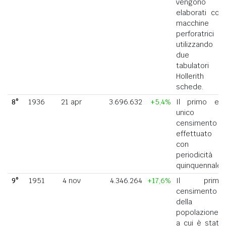
vengono
elaborati con
macchine
perforatrici
utilizzando
due
tabulatori
Hollerith a
schede.
8°
1936
21 apr
3.696.632
+5,4%
Il primo ed
unico
censimento
effettuato
con
periodicità
quinquennale.
9°
1951
4 nov
4.346.264
+17,6%
Il primo
censimento
della
popolazione
a cui è stato