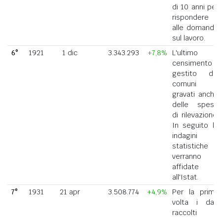
di 10 anni per
rispondere
alle domande
sul lavoro.
6°
1921
1 dic
3.343.293
+7,8%
L'ultimo
censimento
gestito dai
comuni
gravati anche
delle spese
di rilevazione.
In seguito le
indagini
statistiche
verranno
affidate
all'Istat.
7°
1931
21 apr
3.508.774
+4,9%
Per la prima
volta i dati
raccolti