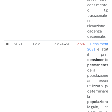
censimento
di tipo
tradizionale
con
rilevazione a
cadenza
decennale.
III
2021
31 dic
5.624.420
-2,5%
Il
Censimento
2021
è stato
il primo
censimento
permanente
della
popolazione
ad essere
utilizzato per
determinare
la
popolazione
legale
, che