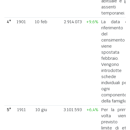
abituale e gli
assenti
temporanei.
4°
1901
10 feb
2.914.073
+9,6%
La data di
riferimento
del
censimento
viene
spostata a
febbraio.
Vengono
introdotte
schede
individuali per
ogni
componente
della famiglia.
5°
1911
10 giu
3.101.593
+6,4%
Per la prima
volta viene
previsto il
limite di età