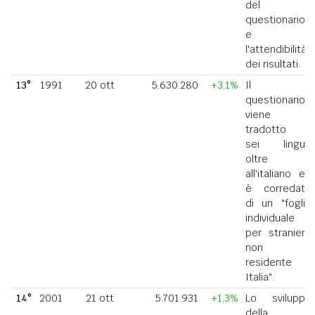
del
questionario
e
l'attendibilità
dei risultati.
13°
1991
20 ott
5.630.280
+3,1%
Il
questionario
viene
tradotto in
sei lingue
oltre
all'italiano ed
è corredato
di un "foglio
individuale
per straniero
non
residente in
Italia".
14°
2001
21 ott
5.701.931
+1,3%
Lo sviluppo
della