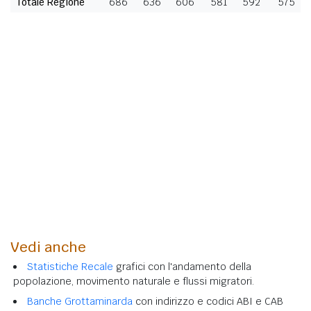
Totale Regione
686
636
606
581
592
575
Vedi anche
Statistiche Recale
grafici con l'andamento della
popolazione, movimento naturale e flussi migratori.
Banche Grottaminarda
con indirizzo e codici ABI e CAB