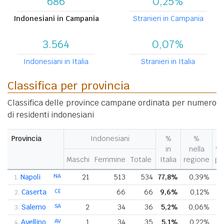
686
0,25%
Indonesiani in Campania
Stranieri in Campania
3.564
0,07%
Indonesiani in Italia
Stranieri in Italia
Classifica per provincia
Classifica delle province campane ordinata per numero
di residenti indonesiani
Provincia
Indonesiani
%
%
Va
in
nella
% 
Maschi
Femmine
Totale
Italia
regione
pr
Napoli
NA
21
513
534
77,8%
0,39%
1.
Caserta
CE
66
66
9,6%
0,12%
+
2.
Salerno
SA
2
34
36
5,2%
0,06%
3.
Avellino
AV
1
34
35
5,1%
0,22%
+
4.