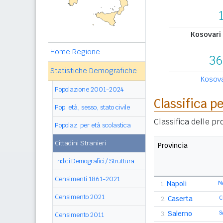
Kosovari
Home Regione
36
Statistiche Demografiche
Kosovar
Popolazione 2001-2024
Classifica p
Pop. età, sesso, stato civile
Classifica delle p
Popolaz. per età scolastica
Cittadini Stranieri
Provincia
Indici Demografici / Struttura
Censimenti 1861-2021
Napoli
N
1.
Censimento 2021
Caserta
C
2.
Salerno
S
3.
Censimento 2011