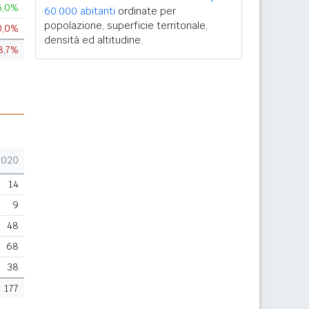
5,0%
60.000 abitanti
ordinate per
popolazione, superficie territoriale,
0,0%
densità ed altitudine.
8,7%
2020
14
9
48
68
38
177