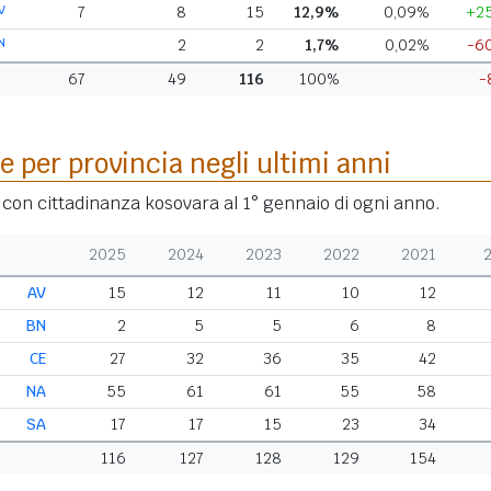
V
7
8
15
12,9%
0,09%
+2
N
2
2
1,7%
0,02%
-6
67
49
116
100%
-
e per provincia negli ultimi anni
i con cittadinanza kosovara al 1° gennaio di ogni anno.
2025
2024
2023
2022
2021
AV
15
12
11
10
12
BN
2
5
5
6
8
CE
27
32
36
35
42
NA
55
61
61
55
58
SA
17
17
15
23
34
116
127
128
129
154