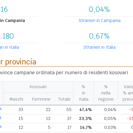
116
0,04%
 in Campania
Stranieri in Campania
.180
0,67%
i in Italia
Stranieri in Italia
er provincia
rovince campane ordinata per numero di residenti kosovari
Kosovari
%
%
Vari
in
nella
% an
Maschi
Femmine
Totale
Italia
regione
prec
A
33
22
55
47,4%
0,04%
-
E
15
12
27
23,3%
0,05%
-1
A
12
5
17
14,7%
0,03%