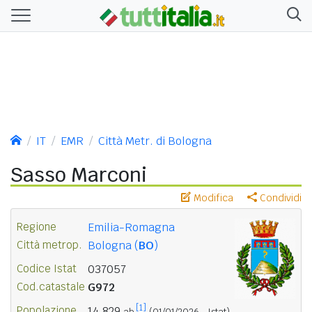
IT
EMR
Città Metr. di Bologna
Sasso Marconi
Modifica
Condividi
Regione
Emilia-Romagna
Città metrop.
Bologna (
BO
)
Codice Istat
037057
Cod.catastale
G972
[1]
Popolazione
14.829
ab.
(01/01/2026 - Istat)