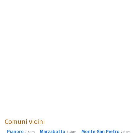
Comuni vicini
Pianoro
Marzabotto
Monte San Pietro
7,4km
7,4km
7,6km