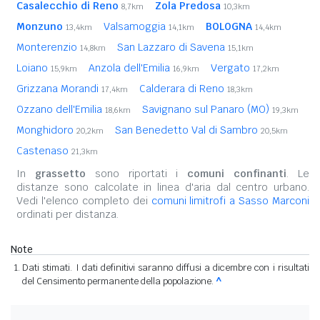
Casalecchio di Reno
Zola Predosa
8,7km
10,3km
Monzuno
Valsamoggia
BOLOGNA
13,4km
14,1km
14,4km
Monterenzio
San Lazzaro di Savena
14,8km
15,1km
Loiano
Anzola dell'Emilia
Vergato
15,9km
16,9km
17,2km
Grizzana Morandi
Calderara di Reno
17,4km
18,3km
Ozzano dell'Emilia
Savignano sul Panaro (MO)
18,6km
19,3km
Monghidoro
San Benedetto Val di Sambro
20,2km
20,5km
Castenaso
21,3km
In
grassetto
sono riportati i
comuni confinanti
. Le
distanze sono calcolate in linea d'aria dal centro urbano.
Vedi l'elenco completo dei
comuni limitrofi a Sasso Marconi
ordinati per distanza.
Note
Dati stimati. I dati definitivi saranno diffusi a dicembre con i risultati
del Censimento permanente della popolazione.
^