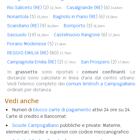
Rio Saliceto (RE)
(2)
Casalgrande (RE)
(6)
13,7km
14,6km
Nonantola
(5)
Bagnolo in Piano (RE)
(6)
15,1km
15,5km
Scandiano (RE)
(9)
Bomporto
(2)
16,0km
16,1km
Sassuolo
(19)
Castelnuovo Rangone
(6)
16,3km
17,3km
Fiorano Modenese
(5)
17,4km
REGGIO EMILIA (RE)
(80)
17,7km
Campagnola Emilia (RE)
(2)
San Prospero
(2)
17,7km
17,9km
In
grassetto
sono riportati i
comuni confinanti
. Le
distanze sono calcolate in linea d'aria dal centro urbano.
Vedi l'elenco completo dei
comuni limitrofi a Campogalliano
ordinati per distanza.
Vedi anche
Numeri di
blocco carte di pagamento
attivi 24 ore su 24.
Carte di credito e Bancomat.
Scuole Campogalliano
pubbliche e private. Materne,
elementari, medie e superiori con codice meccanografico.