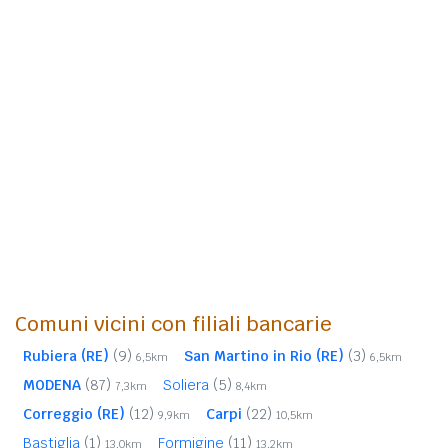
Comuni vicini con filiali bancarie
Rubiera (RE)
(9)
San Martino in Rio (RE)
(3)
6,5km
6,5km
MODENA
(87)
Soliera
(5)
7,3km
8,4km
Correggio (RE)
(12)
Carpi
(22)
9,9km
10,5km
Bastiglia
(1)
Formigine
(11)
13,0km
13,2km