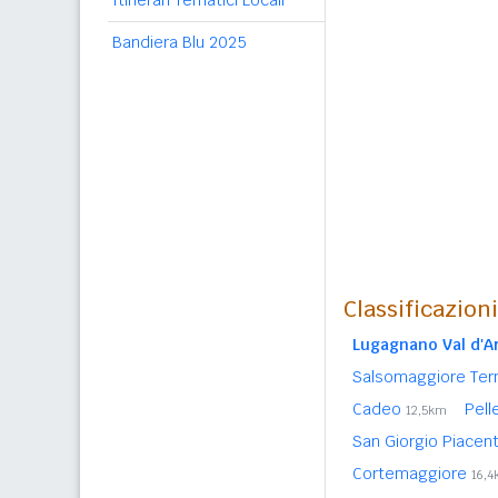
Itinerari Tematici Locali
Bandiera Blu 2025
Classificazion
Lugagnano Val d'A
Salsomaggiore Te
Cadeo
Pell
12,5km
San Giorgio Piacen
Cortemaggiore
16,