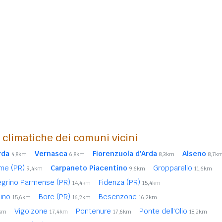
i climatiche dei comuni vicini
rda
Vernasca
Fiorenzuola d'Arda
Alseno
4,8km
6,8km
8,3km
8,7k
rme (PR)
Carpaneto Piacentino
Gropparello
9,4km
9,6km
11,6km
egrino Parmense (PR)
Fidenza (PR)
14,4km
15,4km
tino
Bore (PR)
Besenzone
15,6km
16,2km
16,2km
Vigolzone
Pontenure
Ponte dell'Olio
4km
17,4km
17,6km
18,2km