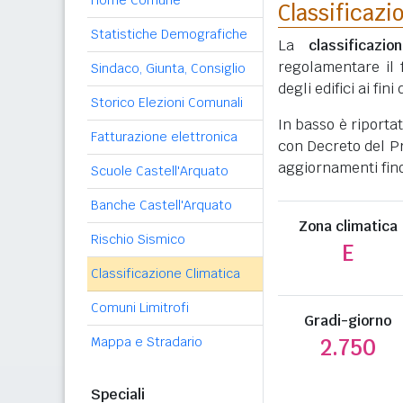
Home Comune
Classificazi
Statistiche Demografiche
La
classificazio
regolamentare il 
Sindaco, Giunta, Consiglio
degli edifici ai fi
Storico Elezioni Comunali
In basso è riporta
Fatturazione elettronica
con Decreto del Pr
aggiornamenti fino
Scuole Castell'Arquato
Banche Castell'Arquato
Zona climatica
Rischio Sismico
E
Classificazione Climatica
Comuni Limitrofi
Gradi-giorno
Mappa e Stradario
2.750
Speciali