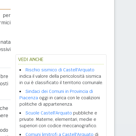
 per
rmici
gnata
ssivi
VEDI ANCHE
Rischio sismico di Castell'Arquato
obre
indica il valore della pericolosità sismica
in cui è classificato il territorio comunale.
osti
Sindaci dei Comuni in Provincia di
Piacenza
oggi in carica con le coalizioni
politiche di appartenenza.
 che
Scuole Castell'Arquato
pubbliche e
nere
private. Materne, elementari, medie e
superiori con codice meccanografico.
iodo
Comuni limitrofi a Castell'Arquato
di