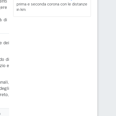
enti
prima e seconda corona con le distanze
gere
in km.
à di
e dei
do di
zio e
nali,
degli
reto,
o