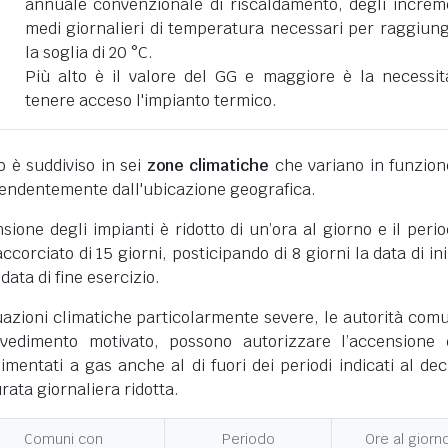
annuale convenzionale di riscaldamento, degli increm
medi giornalieri di temperatura necessari per raggiun
la soglia di 20 °C.
Più alto è il valore del GG e maggiore è la necessit
tenere acceso l'impianto termico.
ano è suddiviso in sei
zone climatiche
che variano in funzion
pendentemente dall'ubicazione geografica.
nsione degli impianti è ridotto di un’ora al giorno e il perio
corciato di 15 giorni, posticipando di 8 giorni la data di ini
 data di fine esercizio.
uazioni climatiche particolarmente severe, le autorità comu
vedimento motivato, possono autorizzare l’accensione 
limentati a gas anche al di fuori dei periodi indicati al dec
ata giornaliera ridotta.
Comuni con
Periodo
Ore al giorn