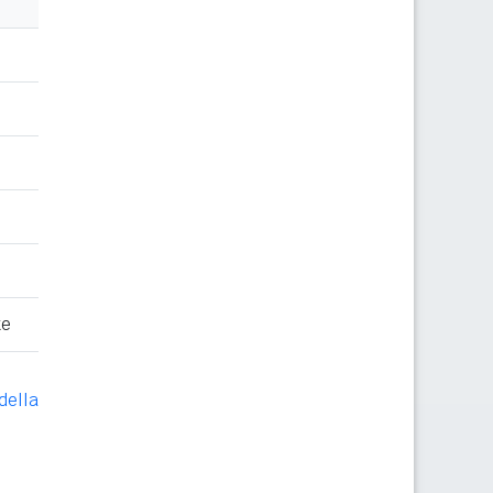
te
della