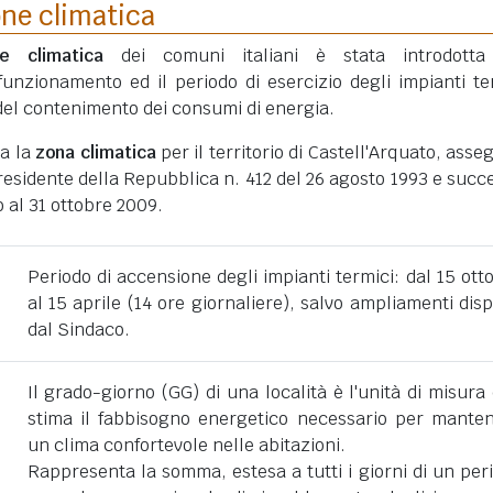
one climatica
ne climatica
dei comuni italiani è stata introdotta
funzionamento ed il periodo di esercizio degli impianti te
ni del contenimento dei consumi di energia.
ta la
zona climatica
per il territorio di Castell'Arquato, asse
esidente della Repubblica n. 412 del 26 agosto 1993 e succe
 al 31 ottobre 2009.
Periodo di accensione degli impianti termici: dal 15 ott
al 15 aprile (14 ore giornaliere), salvo ampliamenti disp
dal Sindaco.
Il grado-giorno (GG) di una località è l'unità di misura
stima il fabbisogno energetico necessario per mante
un clima confortevole nelle abitazioni.
Rappresenta la somma, estesa a tutti i giorni di un per