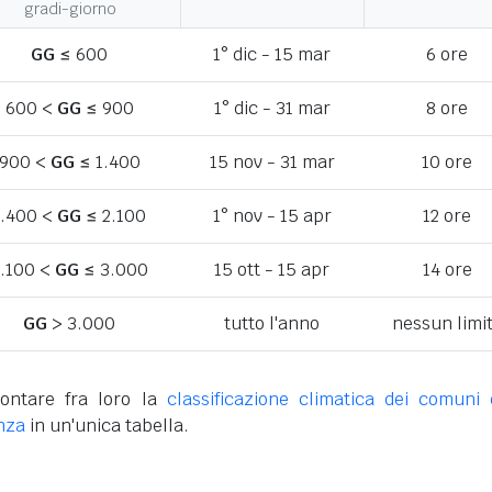
gradi-giorno
GG
≤ 600
1° dic - 15 mar
6 ore
600 <
GG
≤ 900
1° dic - 31 mar
8 ore
900 <
GG
≤ 1.400
15 nov - 31 mar
10 ore
1.400 <
GG
≤ 2.100
1° nov - 15 apr
12 ore
.100 <
GG
≤ 3.000
15 ott - 15 apr
14 ore
GG
> 3.000
tutto l'anno
nessun limi
ontare fra loro la
classificazione climatica dei comuni 
nza
in un'unica tabella.