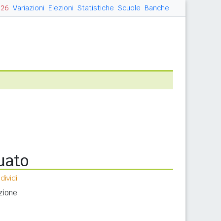
026
Variazioni
Elezioni
Statistiche
Scuole
Banche
uato
ividi
zione