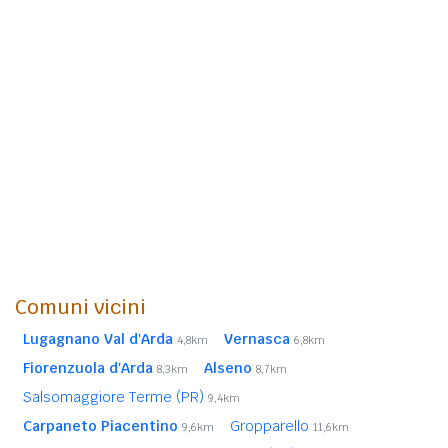
Comuni vicini
Lugagnano Val d'Arda
Vernasca
4,8km
6,8km
Fiorenzuola d'Arda
Alseno
8,3km
8,7km
Salsomaggiore Terme (PR)
9,4km
Carpaneto Piacentino
Gropparello
9,6km
11,6km