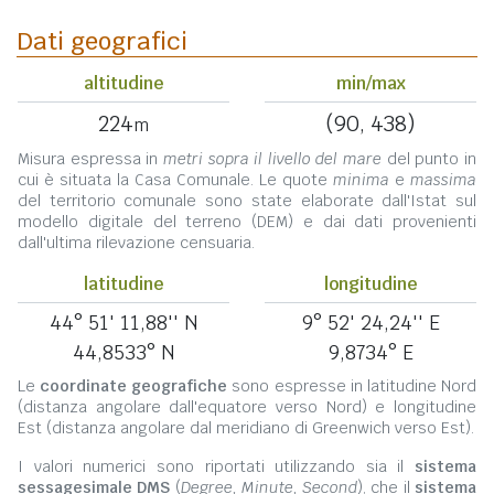
Dati geografici
altitudine
min/max
224
(90, 438)
m
Misura espressa in
metri sopra il livello del mare
del punto in
cui è situata la Casa Comunale. Le quote
minima
e
massima
del territorio comunale sono state elaborate dall'Istat sul
modello digitale del terreno (DEM) e dai dati provenienti
dall'ultima rilevazione censuaria.
latitudine
longitudine
44° 51' 11,88'' N
9° 52' 24,24'' E
44,8533° N
9,8734° E
Le
coordinate geografiche
sono espresse in latitudine Nord
(distanza angolare dall'equatore verso Nord) e longitudine
Est (distanza angolare dal meridiano di Greenwich verso Est).
I valori numerici sono riportati utilizzando sia il
sistema
sessagesimale DMS
(
Degree, Minute, Second
), che il
sistema