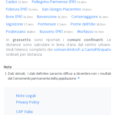
Cadeo
Pellegrino Parmense (PR)
12,5km
14,4km
Fidenza (PR)
San Giorgio Piacentino
15,4km
15,6km
Bore (PR)
Besenzone
Cortemaggiore
16,2km
16,2km
16,4km
Vigolzone
Pontenure
Ponte dell'Olio
17,4km
17,6km
18,2km
Podenzano
Busseto (PR)
Morfasso
18,8km
19,5km
19,7km
In
grassetto
sono riportati i
comuni confinanti
. Le
distanze sono calcolate in linea d'aria dal centro urbano.
Vedi l'elenco completo dei
comuni limitrofi a Castell'Arquato
ordinati per distanza.
Note
Dati stimati. I dati definitivi saranno diffusi a dicembre con i risultati
del Censimento permanente della popolazione.
^
Note Legali
Privacy Policy
CAP Italia