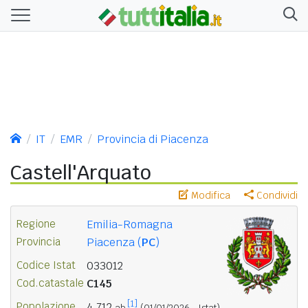
IT
EMR
Provincia di Piacenza
Castell'Arquato
Modifica
Condividi
Regione
Emilia-Romagna
Provincia
Piacenza (
PC
)
Codice Istat
033012
Cod.catastale
C145
[1]
Popolazione
4.712
ab.
(01/01/2026 - Istat)