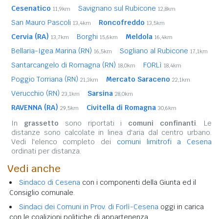
Cesenatico
Savignano sul Rubicone
11,9km
12,8km
San Mauro Pascoli
Roncofreddo
13,4km
13,5km
Cervia (RA)
Borghi
Meldola
13,7km
15,6km
16,4km
Bellaria-Igea Marina (RN)
Sogliano al Rubicone
16,5km
17,1km
Santarcangelo di Romagna (RN)
FORLì
18,0km
18,4km
Poggio Torriana (RN)
Mercato Saraceno
21,3km
22,1km
Verucchio (RN)
Sarsina
23,1km
28,0km
RAVENNA (RA)
Civitella di Romagna
29,5km
30,6km
In
grassetto
sono riportati i
comuni confinanti
. Le
distanze sono calcolate in linea d'aria dal centro urbano.
Vedi l'elenco completo dei
comuni limitrofi a Cesena
ordinati per distanza.
Vedi anche
Sindaco di Cesena
con i componenti della Giunta ed il
Consiglio comunale.
Sindaci dei Comuni in Prov. di Forlì-Cesena
oggi in carica
con le coalizioni politiche di appartenenza.