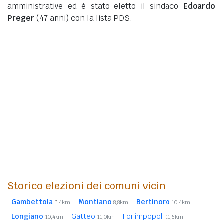
amministrative ed è stato eletto il sindaco
Edoardo
Preger
(47 anni)
con la lista PDS.
Storico elezioni dei comuni vicini
Gambettola
Montiano
Bertinoro
7,4km
8,8km
10,4km
Longiano
Gatteo
Forlimpopoli
10,4km
11,0km
11,6km