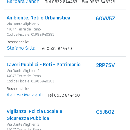
Barbara Zanoni
Tel 0532 844433
Fax 0532 845228
Ambiente, Reti e Urbanistica
60VV5Z
Via Dante Alighieri 2
44047 Terre del Reno
Codice Fiscale: 01988940381
Responsabile:
Stefano Sitta
Tel 0532 844470
Lavori Pubblici - Reti - Patrimonio
2RP7SV
Via Dante Alighieri 2
44047 Terre del Reno
Codice Fiscale: 01988940381
Responsabile:
Agnese Malagoli
Tel 0532 844450
Vigilanza, Polizia Locale e
C5J80Z
Sicurezza Pubblica
Via Dante Alighieri 2
44047 Terre del Reno