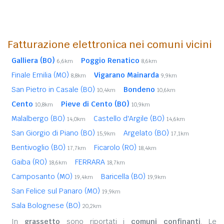
Fatturazione elettronica nei comuni vicini
Galliera (BO)
Poggio Renatico
6,6km
8,6km
Finale Emilia (MO)
Vigarano Mainarda
8,8km
9,9km
San Pietro in Casale (BO)
Bondeno
10,4km
10,6km
Cento
Pieve di Cento (BO)
10,8km
10,9km
Malalbergo (BO)
Castello d'Argile (BO)
14,0km
14,6km
San Giorgio di Piano (BO)
Argelato (BO)
15,9km
17,1km
Bentivoglio (BO)
Ficarolo (RO)
17,7km
18,4km
Gaiba (RO)
FERRARA
18,6km
18,7km
Camposanto (MO)
Baricella (BO)
19,4km
19,9km
San Felice sul Panaro (MO)
19,9km
Sala Bolognese (BO)
20,2km
In
grassetto
sono riportati i
comuni confinanti
. Le