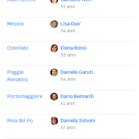
51 anni
Mesola
Lisa Duo'
34 anni
Ostellato
Elena Rossi
55 anni
Poggio
Daniele Garuti
Renatico
64 anni
Portomaggiore
Dario Bernardi
41 anni
Riva del Po
Daniela Simoni
57 anni