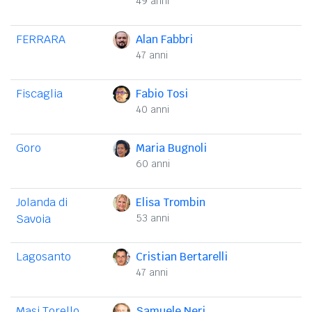
49 anni
FERRARA
Alan Fabbri
47 anni
Fiscaglia
Fabio Tosi
40 anni
Goro
Maria Bugnoli
60 anni
Jolanda di
Elisa Trombin
Savoia
53 anni
Lagosanto
Cristian Bertarelli
47 anni
Masi Torello
Samuele Neri