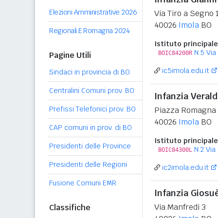
Elezioni Amministrative 2026
Via Tiro a Segno 
40026
Imola
BO
Regionali E.Romagna 2024
Istituto principale
N.5 Via
BOIC84200R
Pagine Utili
ic5imola.edu.it
Sindaci in provincia di BO
Centralini Comuni prov. BO
Infanzia Veral
Prefissi Telefonici prov. BO
Piazza Romagna 
40026
Imola
BO
CAP comuni in prov. di BO
Istituto principale
Presidenti delle Province
N.2 Via
BOIC84300L
Presidenti delle Regioni
ic2imola.edu.it
Fusione Comuni EMR
Infanzia Giosu
Via Manfredi 3
Classifiche