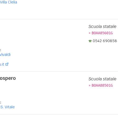
Villa Clelia
Scuola statale
»
BOAA85601G
0542 690858
:
Vivaldi
.it
rospero
Scuola statale
»
BOAA88501G
:
 S. Vitale