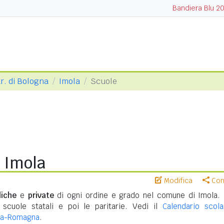
Bandiera Blu 2
tr. di Bologna
Imola
Scuole
 Imola
Modifica
Cond
liche
e
private
di ogni ordine e grado nel comune di Imola.
 scuole statali e poi le paritarie. Vedi il
Calendario scola
lia-Romagna
.