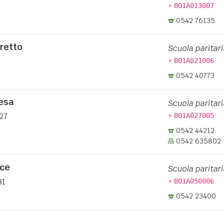
»
BO1A013007
0542 76135
retto
Scuola paritari
»
BO1A021006
0542 40773
esa
Scuola paritari
»
27
BO1A027005
0542 44212
0542 635802
ice
Scuola paritari
»
31
BO1A050006
0542 23400