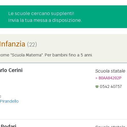
Le scuole cercano supplenti!
Invia la tua messa a disposizione.
'Infanzia
(22)
ome "Scuola Materna". Per bambini fino a 5 anni.
rlo Cerini
Scuola statale
»
BOAA84202P
0542 40757
:
 Pirandello
 Rodari