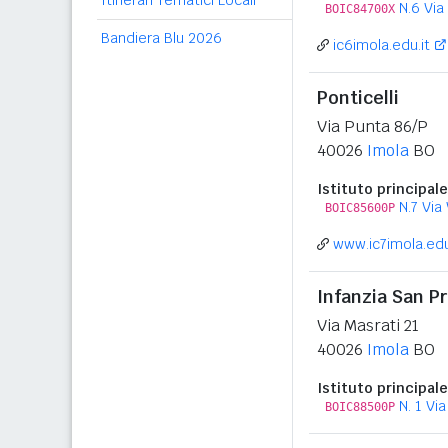
Itinerari Tematici Locali
N.6 Via 
BOIC84700X
Bandiera Blu 2026
ic6imola.edu.it
Ponticelli
Via Punta 86/P
40026
Imola
BO
Istituto principale
N.7 Via 
BOIC85600P
www.ic7imola.edu
Infanzia San P
Via Masrati 21
40026
Imola
BO
Istituto principale
N. 1 Via
BOIC88500P