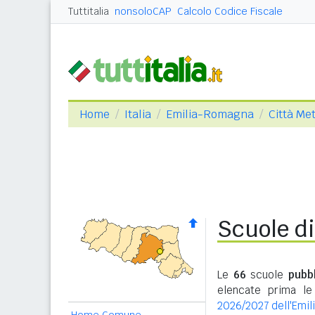
Tuttitalia
nonsoloCAP
Calcolo Codice Fiscale
Home
Italia
Emilia-Romagna
Città Me
Scuole di
Le
66
scuole
pubb
elencate prima le
2026/2027 dell'Emi