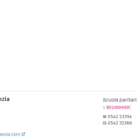
nzia
Scuola paritari
»
BO1A00400C
0542 23394
0542 32388
fanzia.com