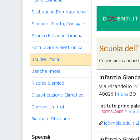
Home Comune
Statistiche Demografiche
Sindaco, Giunta, Consiglio
Storico Elezioni Comunali
Scuola dell
Fatturazione elettronica
Scuole Imola
Conosciuta anche c
Banche Imola
Infanzia Gianca
Rischio Sismico
Via Pirandello 12
40026
Imola
BO
Classificazione Climatica
Istituto principale
Comuni Limitrofi
N.5 Via
BOIC84200R
Mappa e Stradario
ic5imola.edu.it
Speciali
Infanzia Gianni