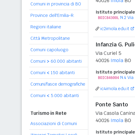
40026
Imola
BO
Comuni in provincia di BO
Istituto principale
Province dell'Emilia-R.
N.2 Via
BOIC84300L
Regioni italiane
ic2imola.edu.it
Città Metropolitane
Infanzia G. Puli
Comuni capoluogo
Via Curiel 5
40026
Imola
BO
Comuni
>
60.000 abitanti
Istituto principale
Comuni
<
150 abitanti
N.4 Via
BOIC846004
Comuni/fasce demografiche
ic4imola.edu.it
Comuni
<
5.000 abitanti
Ponte Santo
Turismo in Rete
Via Casola Canina
40026
Imola
BO
Associazioni di Comuni
Istituto principale