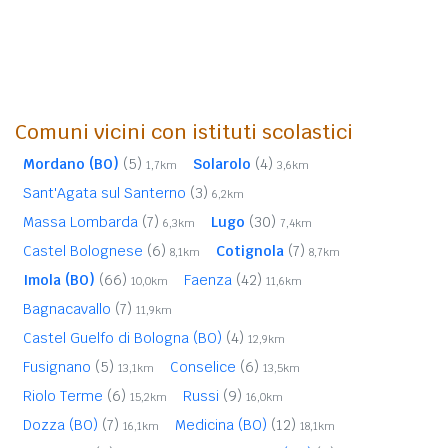
Comuni vicini con istituti scolastici
Mordano (BO)
(5)
Solarolo
(4)
1,7km
3,6km
Sant'Agata sul Santerno
(3)
6,2km
Massa Lombarda
(7)
Lugo
(30)
6,3km
7,4km
Castel Bolognese
(6)
Cotignola
(7)
8,1km
8,7km
Imola (BO)
(66)
Faenza
(42)
10,0km
11,6km
Bagnacavallo
(7)
11,9km
Castel Guelfo di Bologna (BO)
(4)
12,9km
Fusignano
(5)
Conselice
(6)
13,1km
13,5km
Riolo Terme
(6)
Russi
(9)
15,2km
16,0km
Dozza (BO)
(7)
Medicina (BO)
(12)
16,1km
18,1km