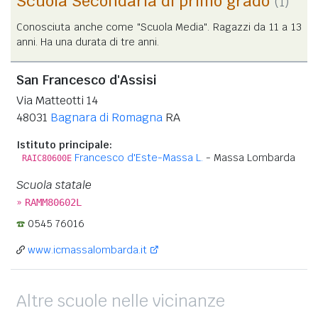
Scuola Secondaria di primo grado
(1)
Conosciuta anche come "Scuola Media". Ragazzi da 11 a 13
anni. Ha una durata di tre anni.
San Francesco d'Assisi
Via Matteotti 14
48031
Bagnara di Romagna
RA
Istituto principale:
Francesco d'Este-Massa L.
- Massa Lombarda
RAIC80600E
Scuola statale
»
RAMM80602L
0545 76016
www.icmassalombarda.it
Altre scuole nelle vicinanze