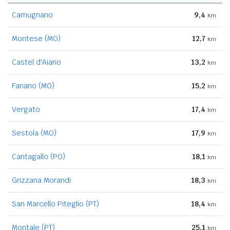
Camugnano
9,4
km
Montese (MO)
12,7
km
Castel d'Aiano
13,2
km
Fanano (MO)
15,2
km
Vergato
17,4
km
Sestola (MO)
17,9
km
Cantagallo (PO)
18,1
km
Grizzana Morandi
18,3
km
San Marcello Piteglio (PT)
18,4
km
Montale (PT)
25,1
km