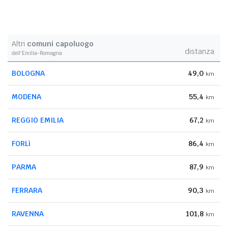
Altri
comuni capoluogo
distanza
dell'Emilia-Romagna
BOLOGNA
49,0
km
MODENA
55,4
km
REGGIO EMILIA
67,2
km
FORLì
86,4
km
PARMA
87,9
km
FERRARA
90,3
km
RAVENNA
101,8
km