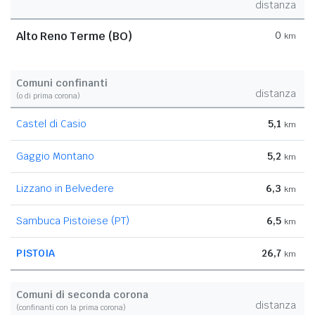
distanza
Alto Reno Terme (BO)
0
km
Comuni confinanti
distanza
(o di prima corona)
Castel di Casio
5,1
km
Gaggio Montano
5,2
km
Lizzano in Belvedere
6,3
km
Sambuca Pistoiese (PT)
6,5
km
PISTOIA
26,7
km
Comuni di seconda corona
distanza
(confinanti con la prima corona)