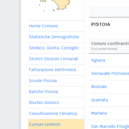
PISTOIA
Home Comune
Statistiche Demografiche
Comuni confinanti
Sindaco, Giunta, Consiglio
(o di prima corona)
Storico Elezioni Comunali
Agliana
Fatturazione elettronica
Serravalle Pistoies
Scuole Pistoia
Montale
Banche Pistoia
Quarrata
Rischio Sismico
Marliana
Classificazione Climatica
Comuni Limitrofi
San Marcello Pitegl