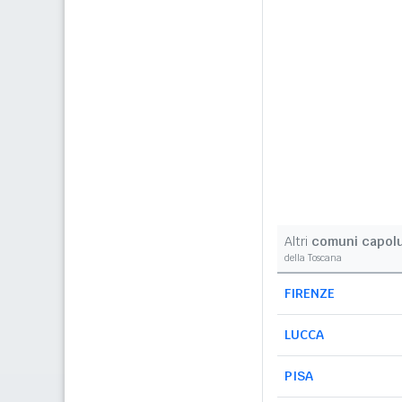
Altri
comuni capol
della Toscana
FIRENZE
LUCCA
PISA