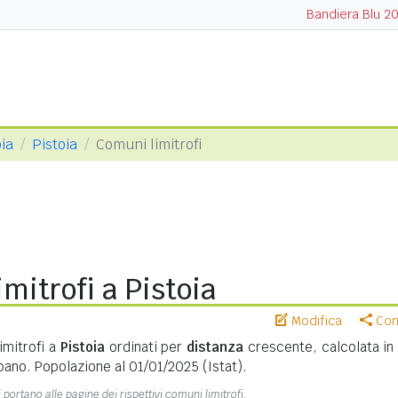
Bandiera Blu 2
oia
Pistoia
Comuni limitrofi
mitrofi a Pistoia
Modifica
Cond
imitrofi a
Pistoia
ordinati per
distanza
crescente, calcolata in
bano. Popolazione al 01/01/2025 (Istat).
 portano alle pagine dei rispettivi comuni limitrofi.