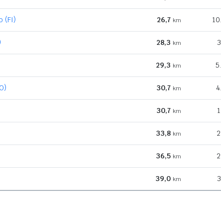
 (FI)
26,7
10
km
)
28,3
3
km
29,3
5
km
O)
30,7
4
km
30,7
1
km
33,8
2
km
36,5
2
km
39,0
3
km