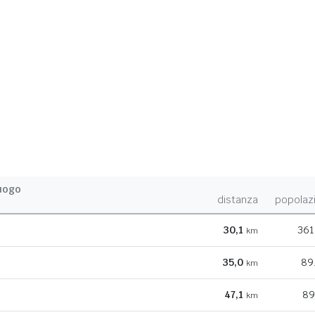
uogo
distanza
popolaz
30,1
361
km
35,0
89
km
47,1
89
km