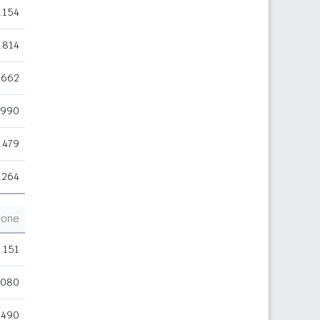
.154
.814
.662
.990
.479
.264
ione
.151
.080
.490