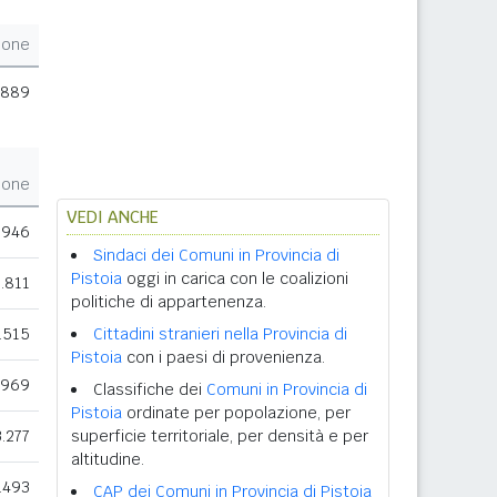
ione
.889
ione
VEDI ANCHE
.946
Sindaci dei Comuni in Provincia di
Pistoia
oggi in carica con le coalizioni
1.811
politiche di appartenenza.
.515
Cittadini stranieri nella Provincia di
Pistoia
con i paesi di provenienza.
.969
Classifiche dei
Comuni in Provincia di
Pistoia
ordinate per popolazione, per
3.277
superficie territoriale, per densità e per
altitudine.
.493
CAP dei Comuni in Provincia di Pistoia