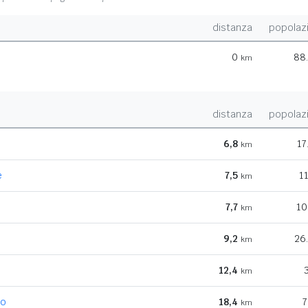
distanza
popolaz
0
88
km
distanza
popolaz
6,8
17
km
e
7,5
1
km
7,7
10
km
9,2
26
km
12,4
km
io
18,4
7
km