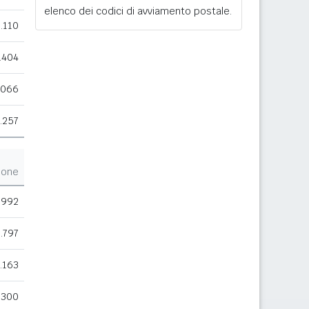
elenco dei codici di avviamento postale.
.110
.404
.066
.257
ione
.992
.797
.163
.300