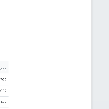
ione
.705
.002
.422