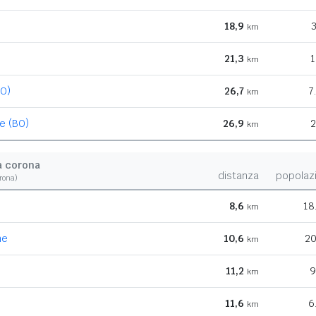
18,9
3
km
21,3
1
km
BO)
26,7
7
km
e (BO)
26,9
2
km
a corona
distanza
popolaz
orona)
8,6
18
km
me
10,6
20
km
11,2
9
km
11,6
6
km