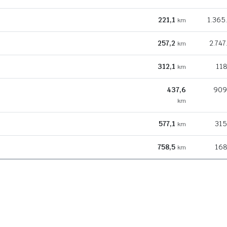
221,1
1.365
km
257,2
2.747
km
312,1
118
km
437,6
909
km
577,1
315
km
758,5
168
km