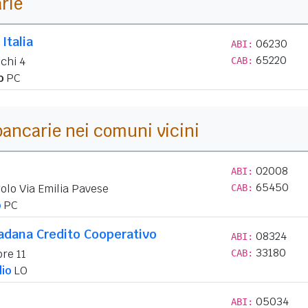
arie
Italia
06230
ABI:
65220
chi 4
CAB:
o
PC
i bancarie nei comuni vicini
02008
ABI:
65450
golo Via Emilia Pavese
CAB:
o
PC
adana Credito Cooperativo
08324
ABI:
33180
re 11
CAB:
io
LO
05034
ABI: