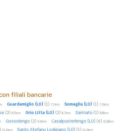
con filiali bancarie
Guardamiglio (LO)
(1)
Somaglia (LO)
(1)
km
7,1km
7,5km
nse
(2)
Orio Litta (LO)
(2)
Sarmato
(1)
8,5km
8,7km
8,8km
Gossolengo
(2)
Casalpusterlengo (LO)
(6)
m
9,6km
10,8km
)
Santo Stefano Lodigiano (LO)
(1)
11,3km
11,5km