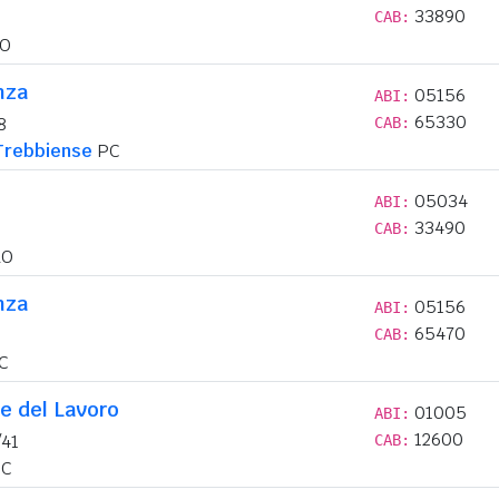
33890
CAB:
O
nza
05156
ABI:
65330
8
CAB:
Trebbiense
PC
05034
ABI:
33490
CAB:
O
nza
05156
ABI:
65470
CAB:
C
e del Lavoro
01005
ABI:
12600
/41
CAB:
C