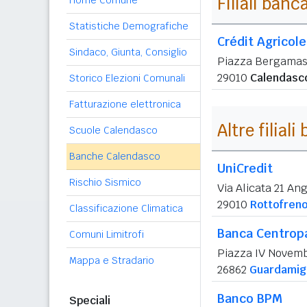
Filiali banc
Home Comune
Statistiche Demografiche
Crédit Agricole 
Sindaco, Giunta, Consiglio
Piazza Bergamas
29010
Calendasc
Storico Elezioni Comunali
Fatturazione elettronica
Altre filial
Scuole Calendasco
Banche Calendasco
UniCredit
Rischio Sismico
Via Alicata 21 An
29010
Rottofren
Classificazione Climatica
Banca Centrop
Comuni Limitrofi
Piazza IV Novemb
Mappa e Stradario
26862
Guardamigl
Banco BPM
Speciali