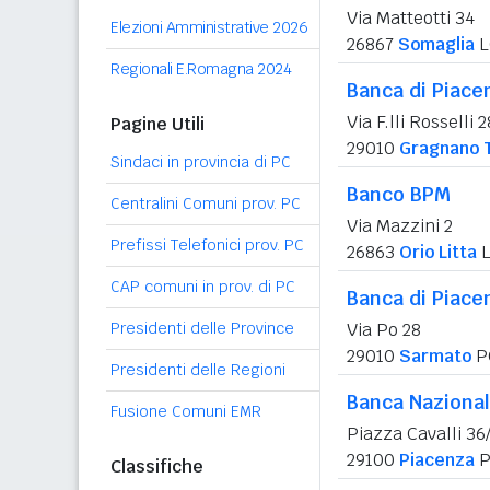
Via Matteotti 34
Elezioni Amministrative 2026
26867
Somaglia
L
Regionali E.Romagna 2024
Banca di Piace
Via F.lli Rosselli 2
Pagine Utili
29010
Gragnano 
Sindaci in provincia di PC
Banco BPM
Centralini Comuni prov. PC
Via Mazzini 2
Prefissi Telefonici prov. PC
26863
Orio Litta
L
CAP comuni in prov. di PC
Banca di Piace
Presidenti delle Province
Via Po 28
29010
Sarmato
P
Presidenti delle Regioni
Banca Nazional
Fusione Comuni EMR
Piazza Cavalli 36
29100
Piacenza
P
Classifiche