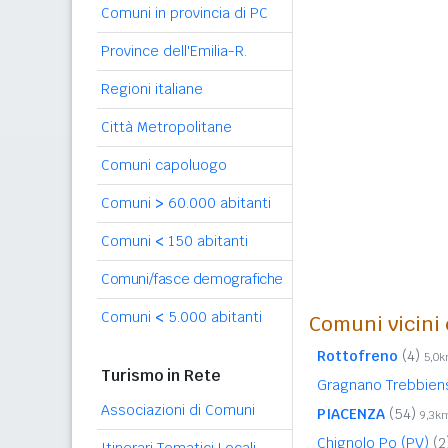
Comuni in provincia di PC
Province dell'Emilia-R.
Regioni italiane
Città Metropolitane
Comuni capoluogo
Comuni
>
60.000 abitanti
Comuni
<
150 abitanti
Comuni/fasce demografiche
Comuni
<
5.000 abitanti
Comuni vicini 
Rottofreno
(4)
5,0
Turismo in Rete
Gragnano Trebbie
Associazioni di Comuni
PIACENZA
(54)
9,3k
Chignolo Po (PV)
(2