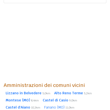
Amministrazioni dei comuni vicini
Lizzano in Belvedere
Alto Reno Terme
5,0km
5,2km
Montese (MO)
Castel di Casio
8,4km
9,0km
Castel d'Aiano
Fanano (MO)
10,3km
11,0km