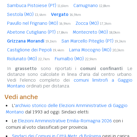
Sambuca Pistoiese (PT)
Camugnano
11,6km
12,8km
Sestola (MO)
Vergato
13,4km
16,9km
Pavullo nel Frignano (MO)
Zocca (MO)
16,9km
17,3km
Abetone Cutigliano (PT)
Montecreto (MO)
17,8km
18,0km
Grizzana Morandi
San Marcello Piteglio (PT)
19,1km
19,3km
Castiglione dei Pepoli
Lama Mocogno (MO)
19,4km
20,3km
Riolunato (MO)
Fiumalbo (MO)
22,7km
22,9km
In
grassetto
sono riportati i
comuni confinanti
. Le
distanze sono calcolate in linea d'aria dal centro urbano.
Vedi l'elenco completo dei
comuni limitrofi a Gaggio
Montano
ordinati per distanza.
Vedi anche
L'
archivio storico delle Elezioni Amministrative di Gaggio
Montano
dal 1993 ad oggi. Sindaci eletti.
Le
Elezioni Amministrative Emilia-Romagna 2026
con i
comuni al voto classificati per provincia.
Sindaci dei Comuni in Città Metr. di Bologna
oggi in carica