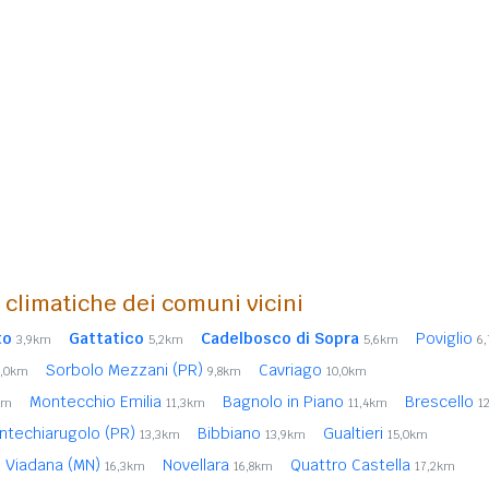
i climatiche dei comuni vicini
to
Gattatico
Cadelbosco di Sopra
Poviglio
3,9km
5,2km
5,6km
6
Sorbolo Mezzani (PR)
Cavriago
7,0km
9,8km
10,0km
Montecchio Emilia
Bagnolo in Piano
Brescello
km
11,3km
11,4km
1
ntechiarugolo (PR)
Bibbiano
Gualtieri
13,3km
13,9km
15,0km
Viadana (MN)
Novellara
Quattro Castella
16,3km
16,8km
17,2km