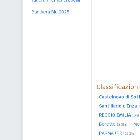
Itinerari Tematici Locali
Bandiera Blu 2025
Classificazion
Castelnovo di Sot
Sant'Ilario d'Enza
REGGIO EMILIA
10,8
Boretto
Mo
13,3km
PARMA (PR)
16,2km