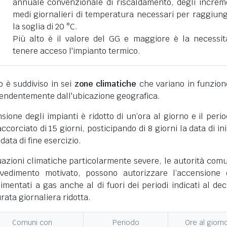
annuale convenzionale di riscaldamento, degli increm
medi giornalieri di temperatura necessari per raggiun
la soglia di 20 °C.
Più alto è il valore del GG e maggiore è la necessit
tenere acceso l'impianto termico.
ano è suddiviso in sei
zone climatiche
che variano in funzion
pendentemente dall'ubicazione geografica.
nsione degli impianti è ridotto di un’ora al giorno e il perio
corciato di 15 giorni, posticipando di 8 giorni la data di ini
 data di fine esercizio.
uazioni climatiche particolarmente severe, le autorità comu
vedimento motivato, possono autorizzare l’accensione 
limentati a gas anche al di fuori dei periodi indicati al dec
ata giornaliera ridotta.
Comuni con
Periodo
Ore al giorn