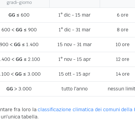
gradi-giorno
GG
≤ 600
1° dic - 15 mar
6 ore
600 <
GG
≤ 900
1° dic - 31 mar
8 ore
900 <
GG
≤ 1.400
15 nov - 31 mar
10 ore
1.400 <
GG
≤ 2.100
1° nov - 15 apr
12 ore
.100 <
GG
≤ 3.000
15 ott - 15 apr
14 ore
GG
> 3.000
tutto l'anno
nessun limi
ntare fra loro la
classificazione climatica dei comuni della 
 un'unica tabella.