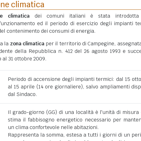
one climatica
ne climatica
dei comuni italiani è stata introdotta
funzionamento ed il periodo di esercizio degli impianti te
ni del contenimento dei consumi di energia.
ta la
zona climatica
per il territorio di Campegine, assegnat
dente della Repubblica n. 412 del 26 agosto 1993 e succe
 al 31 ottobre 2009.
Periodo di accensione degli impianti termici: dal 15 ott
al 15 aprile (14 ore giornaliere), salvo ampliamenti disp
dal Sindaco.
Il grado-giorno (GG) di una località è l'unità di misura
stima il fabbisogno energetico necessario per mante
un clima confortevole nelle abitazioni.
Rappresenta la somma, estesa a tutti i giorni di un per