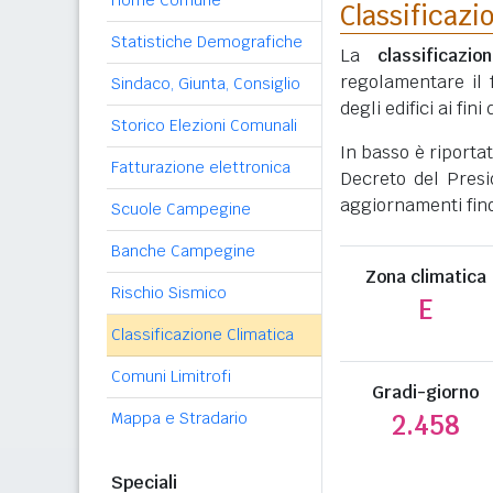
Home Comune
Classificazi
Statistiche Demografiche
La
classificazio
regolamentare il 
Sindaco, Giunta, Consiglio
degli edifici ai fi
Storico Elezioni Comunali
In basso è riporta
Fatturazione elettronica
Decreto del Presi
aggiornamenti fino
Scuole Campegine
Banche Campegine
Zona climatica
Rischio Sismico
E
Classificazione Climatica
Comuni Limitrofi
Gradi-giorno
Mappa e Stradario
2.458
Speciali