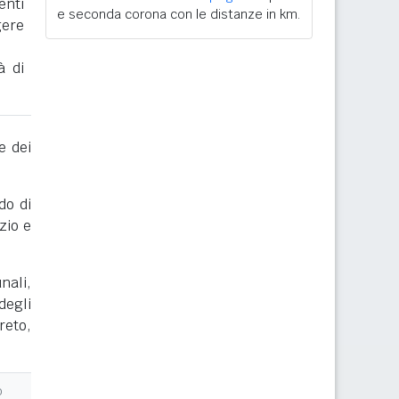
enti
e seconda corona con le distanze in km.
gere
à di
e dei
do di
zio e
nali,
degli
reto,
o