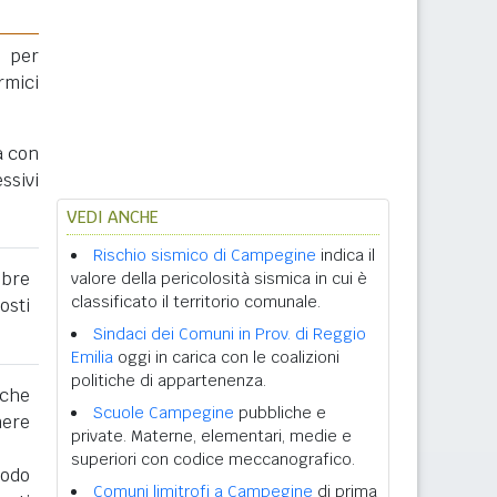
 per
rmici
a con
ssivi
VEDI ANCHE
Rischio sismico di Campegine
indica il
obre
valore della pericolosità sismica in cui è
classificato il territorio comunale.
osti
Sindaci dei Comuni in Prov. di Reggio
Emilia
oggi in carica con le coalizioni
politiche di appartenenza.
 che
Scuole Campegine
pubbliche e
nere
private. Materne, elementari, medie e
superiori con codice meccanografico.
iodo
Comuni limitrofi a Campegine
di prima