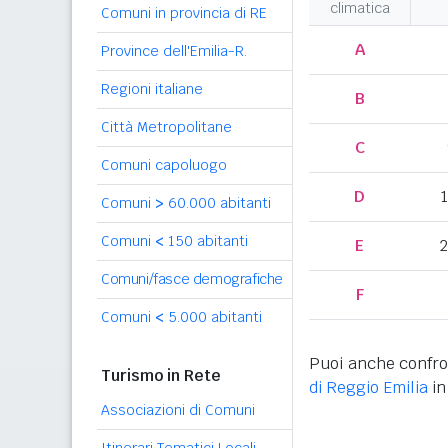
climatica
Comuni in provincia di RE
A
Province dell'Emilia-R.
Regioni italiane
B
Città Metropolitane
C
Comuni capoluogo
D
Comuni
>
60.000 abitanti
Comuni
<
150 abitanti
E
2
Comuni/fasce demografiche
F
Comuni
<
5.000 abitanti
Puoi anche confro
Turismo in Rete
di Reggio Emilia
in
Associazioni di Comuni