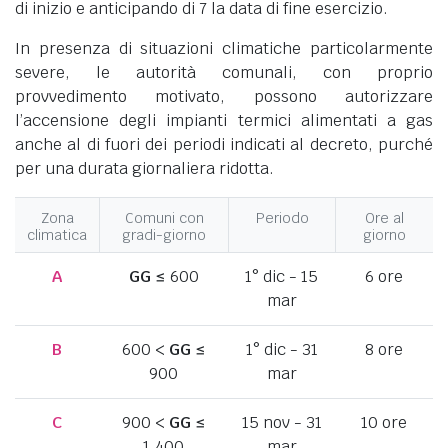
di inizio e anticipando di 7 la data di fine esercizio.
In presenza di situazioni climatiche particolarmente
severe, le autorità comunali, con proprio
provvedimento motivato, possono autorizzare
l’accensione degli impianti termici alimentati a gas
anche al di fuori dei periodi indicati al decreto, purché
per una durata giornaliera ridotta.
Zona
Comuni con
Periodo
Ore al
climatica
gradi-giorno
giorno
A
GG
≤ 600
1° dic - 15
6 ore
mar
B
600 <
GG
≤
1° dic - 31
8 ore
900
mar
C
900 <
GG
≤
15 nov - 31
10 ore
1.400
mar