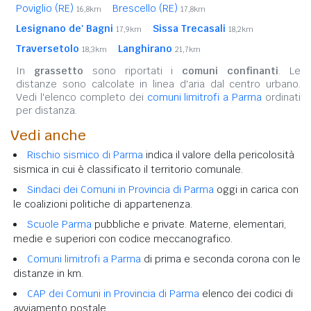
Poviglio (RE)
Brescello (RE)
16,8km
17,8km
Lesignano de' Bagni
Sissa Trecasali
17,9km
18,2km
Traversetolo
Langhirano
18,3km
21,7km
In
grassetto
sono riportati i
comuni confinanti
. Le
distanze sono calcolate in linea d'aria dal centro urbano.
Vedi l'elenco completo dei
comuni limitrofi a Parma
ordinati
per distanza.
Vedi anche
Rischio sismico di Parma
indica il valore della pericolosità
sismica in cui è classificato il territorio comunale.
Sindaci dei Comuni in Provincia di Parma
oggi in carica con
le coalizioni politiche di appartenenza.
Scuole Parma
pubbliche e private. Materne, elementari,
medie e superiori con codice meccanografico.
Comuni limitrofi a Parma
di prima e seconda corona con le
distanze in km.
CAP dei Comuni in Provincia di Parma
elenco dei codici di
avviamento postale.