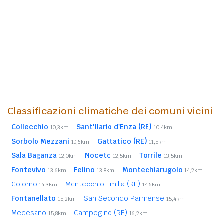
Classificazioni climatiche dei comuni vicini
Collecchio
Sant'Ilario d'Enza (RE)
10,3km
10,4km
Sorbolo Mezzani
Gattatico (RE)
10,6km
11,5km
Sala Baganza
Noceto
Torrile
12,0km
12,5km
13,5km
Fontevivo
Felino
Montechiarugolo
13,6km
13,8km
14,2km
Colorno
Montecchio Emilia (RE)
14,3km
14,6km
Fontanellato
San Secondo Parmense
15,2km
15,4km
Medesano
Campegine (RE)
15,8km
16,2km