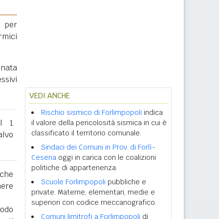
 per
rmici
gnata
ssivi
VEDI ANCHE
Rischio sismico di Forlimpopoli
indica
al 1
il valore della pericolosità sismica in cui è
classificato il territorio comunale.
lvo
Sindaci dei Comuni in Prov. di Forlì-
Cesena
oggi in carica con le coalizioni
politiche di appartenenza.
 che
Scuole Forlimpopoli
pubbliche e
nere
private. Materne, elementari, medie e
superiori con codice meccanografico.
iodo
Comuni limitrofi a Forlimpopoli
di