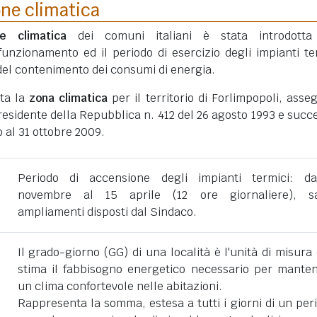
one climatica
ne climatica
dei comuni italiani è stata introdotta
funzionamento ed il periodo di esercizio degli impianti te
ni del contenimento dei consumi di energia.
ata la
zona climatica
per il territorio di Forlimpopoli, asse
esidente della Repubblica n. 412 del 26 agosto 1993 e succe
 al 31 ottobre 2009.
Periodo di accensione degli impianti termici: d
novembre al 15 aprile (12 ore giornaliere), sa
ampliamenti disposti dal Sindaco.
Il grado-giorno (GG) di una località è l'unità di misura
stima il fabbisogno energetico necessario per mante
un clima confortevole nelle abitazioni.
Rappresenta la somma, estesa a tutti i giorni di un per