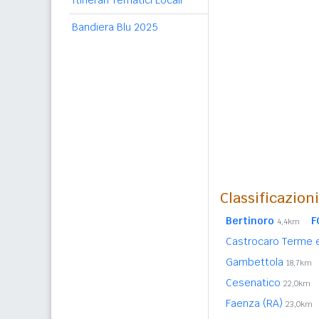
Itinerari Tematici Locali
Bandiera Blu 2025
Classificazion
Bertinoro
F
4,4km
Castrocaro Terme e
Gambettola
18,7km
Cesenatico
22,0km
Faenza (RA)
23,0km