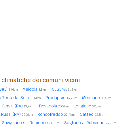
i climatiche dei comuni vicini
ORLì
Meldola
CESENA
6,9km
8,1km
11,6km
 Terra del Sole
Predappio
Montiano
13,6km
14,7km
18,4km
Cervia (RA)
Dovadola
Longiano
19,4km
20,2km
20,5km
Russi (RA)
Roncofreddo
Gatteo
22,3km
22,4km
22,5km
Savignano sul Rubicone
Sogliano al Rubicone
24,1km
24,7km