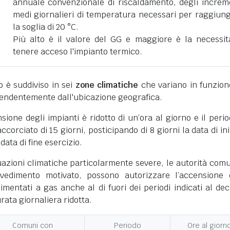
annuale convenzionale di riscaldamento, degli increm
medi giornalieri di temperatura necessari per raggiun
la soglia di 20 °C.
Più alto è il valore del GG e maggiore è la necessit
tenere acceso l'impianto termico.
ano è suddiviso in sei
zone climatiche
che variano in funzion
pendentemente dall'ubicazione geografica.
nsione degli impianti è ridotto di un’ora al giorno e il perio
corciato di 15 giorni, posticipando di 8 giorni la data di ini
 data di fine esercizio.
uazioni climatiche particolarmente severe, le autorità comu
vedimento motivato, possono autorizzare l’accensione 
limentati a gas anche al di fuori dei periodi indicati al dec
ata giornaliera ridotta.
Comuni con
Periodo
Ore al giorn