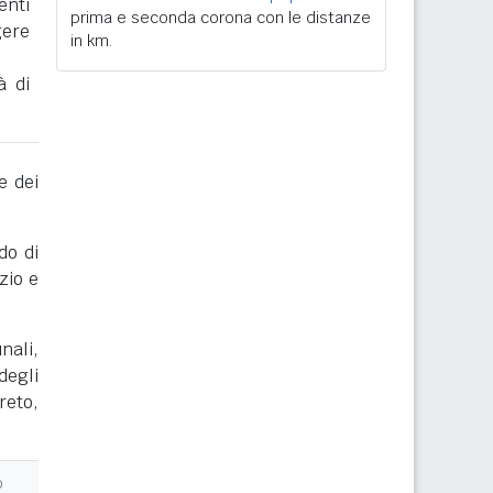
enti
prima e seconda corona con le distanze
gere
in km.
à di
e dei
do di
zio e
nali,
degli
reto,
o