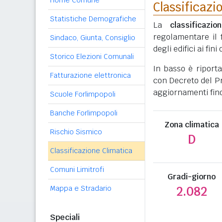
Home Comune
Classificazi
Statistiche Demografiche
La
classificazio
regolamentare il 
Sindaco, Giunta, Consiglio
degli edifici ai fi
Storico Elezioni Comunali
In basso è riport
Fatturazione elettronica
con Decreto del Pr
aggiornamenti fino
Scuole Forlimpopoli
Banche Forlimpopoli
Zona climatica
Rischio Sismico
D
Classificazione Climatica
Comuni Limitrofi
Gradi-giorno
Mappa e Stradario
2.082
Speciali