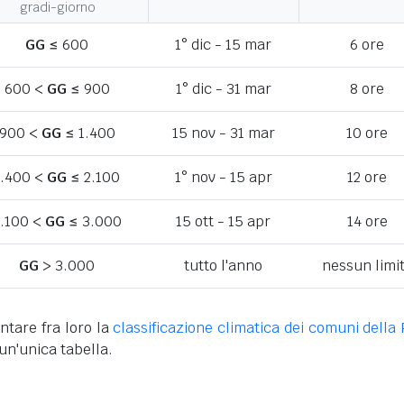
gradi-giorno
GG
≤ 600
1° dic - 15 mar
6 ore
600 <
GG
≤ 900
1° dic - 31 mar
8 ore
900 <
GG
≤ 1.400
15 nov - 31 mar
10 ore
1.400 <
GG
≤ 2.100
1° nov - 15 apr
12 ore
.100 <
GG
≤ 3.000
15 ott - 15 apr
14 ore
GG
> 3.000
tutto l'anno
nessun limi
ntare fra loro la
classificazione climatica dei comuni della 
un'unica tabella.