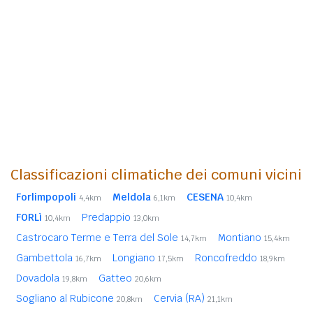
Classificazioni climatiche dei comuni vicini
Forlimpopoli
Meldola
CESENA
4,4km
6,1km
10,4km
FORLì
Predappio
10,4km
13,0km
Castrocaro Terme e Terra del Sole
Montiano
14,7km
15,4km
Gambettola
Longiano
Roncofreddo
16,7km
17,5km
18,9km
Dovadola
Gatteo
19,8km
20,6km
Sogliano al Rubicone
Cervia (RA)
20,8km
21,1km