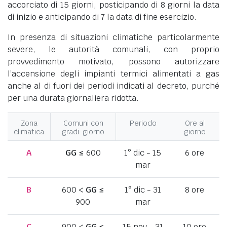
accorciato di 15 giorni, posticipando di 8 giorni la data
di inizio e anticipando di 7 la data di fine esercizio.
In presenza di situazioni climatiche particolarmente
severe, le autorità comunali, con proprio
provvedimento motivato, possono autorizzare
l’accensione degli impianti termici alimentati a gas
anche al di fuori dei periodi indicati al decreto, purché
per una durata giornaliera ridotta.
Zona
Comuni con
Periodo
Ore al
climatica
gradi-giorno
giorno
A
GG
≤ 600
1° dic - 15
6 ore
mar
B
600 <
GG
≤
1° dic - 31
8 ore
900
mar
C
900 <
GG
≤
15 nov - 31
10 ore