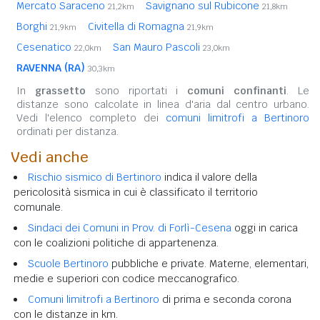
Mercato Saraceno
Savignano sul Rubicone
21,2km
21,8km
Borghi
Civitella di Romagna
21,9km
21,9km
Cesenatico
San Mauro Pascoli
22,0km
23,0km
RAVENNA (RA)
30,3km
In
grassetto
sono riportati i
comuni confinanti
. Le
distanze sono calcolate in linea d'aria dal centro urbano.
Vedi l'elenco completo dei
comuni limitrofi a Bertinoro
ordinati per distanza.
Vedi anche
Rischio sismico di Bertinoro
indica il valore della
pericolosità sismica in cui è classificato il territorio
comunale.
Sindaci dei Comuni in Prov. di Forlì-Cesena
oggi in carica
con le coalizioni politiche di appartenenza.
Scuole Bertinoro
pubbliche e private. Materne, elementari,
medie e superiori con codice meccanografico.
Comuni limitrofi a Bertinoro
di prima e seconda corona
con le distanze in km.