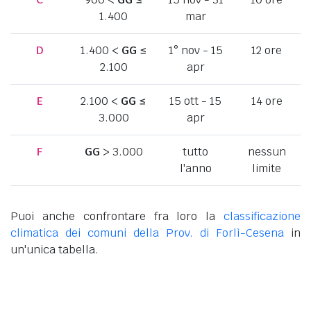
1.400
mar
D
1.400 <
GG
≤
1° nov - 15
12 ore
2.100
apr
E
2.100 <
GG
≤
15 ott - 15
14 ore
3.000
apr
F
GG
> 3.000
tutto
nessun
l'anno
limite
Puoi anche confrontare fra loro la
classificazione
climatica dei comuni della Prov. di Forlì-Cesena
in
un'unica tabella.