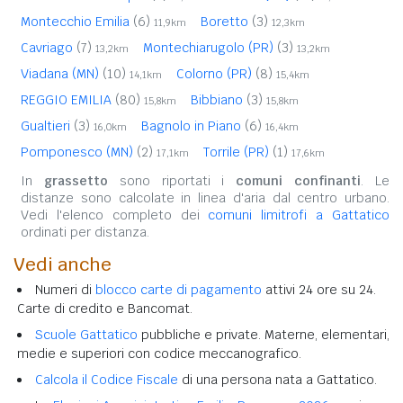
Montecchio Emilia
(6)
Boretto
(3)
11,9km
12,3km
Cavriago
(7)
Montechiarugolo (PR)
(3)
13,2km
13,2km
Viadana (MN)
(10)
Colorno (PR)
(8)
14,1km
15,4km
REGGIO EMILIA
(80)
Bibbiano
(3)
15,8km
15,8km
Gualtieri
(3)
Bagnolo in Piano
(6)
16,0km
16,4km
Pomponesco (MN)
(2)
Torrile (PR)
(1)
17,1km
17,6km
In
grassetto
sono riportati i
comuni confinanti
. Le
distanze sono calcolate in linea d'aria dal centro urbano.
Vedi l'elenco completo dei
comuni limitrofi a Gattatico
ordinati per distanza.
Vedi anche
Numeri di
blocco carte di pagamento
attivi 24 ore su 24.
Carte di credito e Bancomat.
Scuole Gattatico
pubbliche e private. Materne, elementari,
medie e superiori con codice meccanografico.
Calcola il Codice Fiscale
di una persona nata a Gattatico.