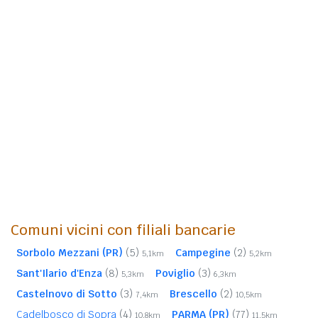
Comuni vicini con filiali bancarie
Sorbolo Mezzani (PR)
(5)
Campegine
(2)
5,1km
5,2km
Sant'Ilario d'Enza
(8)
Poviglio
(3)
5,3km
6,3km
Castelnovo di Sotto
(3)
Brescello
(2)
7,4km
10,5km
Cadelbosco di Sopra
(4)
PARMA (PR)
(77)
10,8km
11,5km