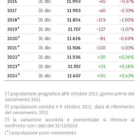
2016
31 dic
11.993
-45
-0,37%
2017
31 dic
11.953
-40
-0,33%
2018*
31 dic
11.834
-119
-1,00%
2019*
31 dic
11.707
-127
-1,07%
2020*
31 dic
11.626
-81
-0,69%
2021*
31 dic
11.506
-120
-1,03%
2022*
31 dic
11.536
+30
+0,26%
2023*
31 dic
11.557
+21
+0,18%
2024*
31 dic
11.607
+50
+0,43%
(¹) popolazione anagrafica all'8 ottobre 2011, giorno prima del
censimento 2011
(²) popolazione censita il 9 ottobre 2011, data di riferimento
del censimento 2011
(³) la variazione assoluta e percentuale si riferisce al
confronto con i dati del 31/12/2010
(*) popolazione post-censimento