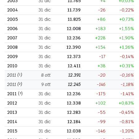
2003
31 dic
11.765
+4
+0,03%
2004
31 dic
11.739
-26
-0,22%
2005
31 dic
11.825
+86
+0,73%
2006
31 dic
12.008
+183
+1,55%
2007
31 dic
12.236
+228
+1,90%
2008
31 dic
12.390
+154
+1,26%
2009
31 dic
12.373
-17
-0,14%
2010
31 dic
12.411
+38
+0,31%
2011
(¹)
8 ott
12.391
-20
-0,16%
2011
(²)
9 ott
12.245
-146
-1,18%
2011
(³)
31 dic
12.236
-175
-1,41%
2012
31 dic
12.338
+102
+0,83%
2013
31 dic
12.283
-55
-0,45%
2014
31 dic
12.184
-99
-0,81%
2015
31 dic
12.038
-146
-1,20%