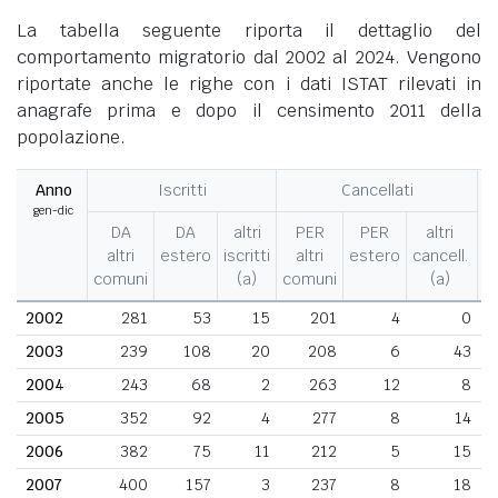
La tabella seguente riporta il dettaglio del
comportamento migratorio dal 2002 al 2024. Vengono
riportate anche le righe con i dati ISTAT rilevati in
anagrafe prima e dopo il censimento 2011 della
popolazione.
Anno
Iscritti
Cancellati
gen-dic
M
DA
DA
altri
PER
PER
altri
altri
estero
iscritti
altri
estero
cancell.
comuni
(a)
comuni
(a)
2002
281
53
15
201
4
0
2003
239
108
20
208
6
43
2004
243
68
2
263
12
8
2005
352
92
4
277
8
14
2006
382
75
11
212
5
15
2007
400
157
3
237
8
18