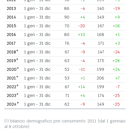
2013
1 gen - 31 dic
86
-4
140
-19
2014
1 gen - 31 dic
90
+4
149
+9
2015
1 gen - 31 dic
70
-20
167
+18
2016
1 gen - 31 dic
80
+10
168
+1
2017
1 gen - 31 dic
76
-4
171
+3
2018*
1 gen - 31 dic
67
-9
147
-24
2019*
1 gen - 31 dic
63
-4
175
+28
2020*
1 gen - 31 dic
52
-11
199
+24
2021*
1 gen - 31 dic
53
+1
206
+7
2022*
1 gen - 31 dic
67
+14
199
-7
2023*
1 gen - 31 dic
71
+4
174
-25
2024*
1 gen - 31 dic
62
-9
149
-25
(¹) bilancio demografico pre-censimento 2011 (dal 1 gennaio
al 8 ottobre)