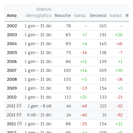
Bilancio
Anno
demografico
Nascite
Variaz.
Decessi
Variaz.
Nat
2002
1 gen - 31 dic
78
-
165
-
2003
1 gen - 31 dic
85
+7
191
+26
2004
1 gen - 31 dic
89
+4
145
-46
2005
1 gen - 31 dic
75
-14
138
-7
2006
1 gen - 31 dic
86
+11
139
+1
2007
1 gen - 31 dic
100
+14
169
+30
2008
1 gen - 31 dic
105
+5
151
-18
2009
1 gen - 31 dic
92
-13
154
+3
2010
1 gen - 31 dic
113
+21
133
-21
2011
(¹)
1 gen - 8 ott
64
-49
123
-10
2011
(²)
9 ott - 31 dic
24
-40
31
-92
2011
(³)
1 gen - 31 dic
88
-25
154
+21
2012
1 gen - 31 dic
90
+2
159
+5