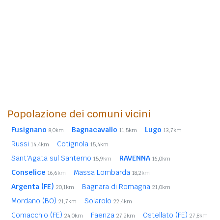
Popolazione dei comuni vicini
Fusignano
Bagnacavallo
Lugo
8,0km
11,5km
13,7km
Russi
Cotignola
14,4km
15,4km
Sant'Agata sul Santerno
RAVENNA
15,9km
16,0km
Conselice
Massa Lombarda
16,6km
18,2km
Argenta (FE)
Bagnara di Romagna
20,1km
21,0km
Mordano (BO)
Solarolo
21,7km
22,4km
Comacchio (FE)
Faenza
Ostellato (FE)
24,0km
27,2km
27,8km