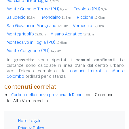
Morciano di Romagna
7,9km
Monte Grimano Terme (PU)
Tavoleto (PU)
8,7km
9,0km
Saludecio
Mondaino
Riccione
10,5km
11,6km
12,0km
San Giovanni in Marignano
Verucchio
12,0km
12,5km
Montegridolfo
Misano Adriatico
13,0km
13,1km
Montecalvo in Foglia (PU)
13,6km
Monte Cerignone (PU)
14,2km
In
grassetto
sono riportati i
comuni confinanti
. Le
distanze sono calcolate in linea d'aria dal centro urbano.
Vedi l'elenco completo dei
comuni limitrofi a Monte
Colombo
ordinati per distanza.
Contenuti correlati
Cartina della nuova provincia di Rimini
con i 7 comuni
dell'Alta Valmarecchia
Note Legali
Privacy Policy