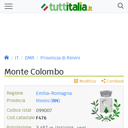
IT
EMR
Provincia di Rimini
Monte Colombo
Modifica
Condividi
Regione
Emilia-Romagna
Provincia
Rimini (
RN
)
Codice Istat
099007
Cod.catastale
F476
Popolazione
3.457
ab.
(31/12/2015 - Istat)