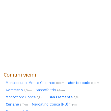
Comuni vicini
Montescudo-Monte Colombo
Montescudo
0,0km
0,8km
Gemmano
Sassofeltrio
3,0km
4,6km
Montefiore Conca
San Clemente
5,9km
6,1km
Coriano
Mercatino Conca (PU)
6,7km
7,4km