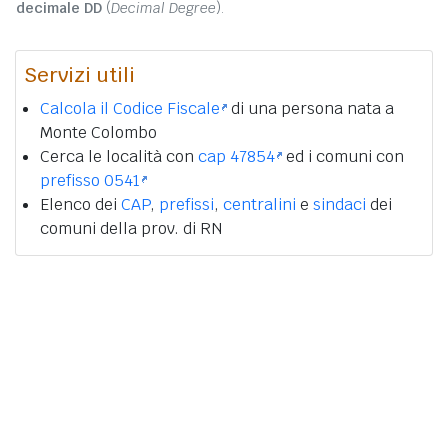
decimale DD
(
Decimal Degree
).
Servizi utili
Calcola il Codice Fiscale
di una persona nata a
Monte Colombo
Cerca le località con
cap 47854
ed i comuni con
prefisso 0541
Elenco dei
CAP
,
prefissi
,
centralini
e
sindaci
dei
comuni della prov. di RN