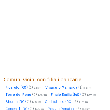
Comuni vicini con filiali bancarie
Ficarolo (RO)
(1)
Vigarano Mainarda
(1)
7,8km
8,4km
Terre del Reno
(5)
Finale Emilia (MO)
(7)
10,6km
10,9km
Stienta (RO)
(1)
Occhiobello (RO)
(4)
12,0km
13,9km
Ceneselli (RO)
(1)
Poggio Renatico
(3)
14,5km
14,8km