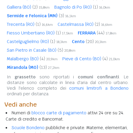
Galliera (BO)
(2)
Bagnolo di Po (RO)
(1)
15,8km
16,0km
Sermide e Felonica (MN)
(3)
16,1km
Trecenta (RO)
(1)
Castelmassa (RO)
(2)
16,6km
16,6km
Fiesso Umbertiano (RO)
(1)
FERRARA
(44)
17,5km
17,8km
Castelguglielmo (RO)
(1)
Cento
(20)
18,3km
20,3km
San Pietro in Casale (BO)
(5)
20,8km
Malalbergo (BO)
(4)
Pieve di Cento (BO)
(4)
20,9km
21,0km
Mirandola (MO)
(13)
27,2km
In
grassetto
sono riportati i
comuni confinanti
. Le
distanze sono calcolate in linea d'aria dal centro urbano.
Vedi l'elenco completo dei
comuni limitrofi a Bondeno
ordinati per distanza.
Vedi anche
Numeri di
blocco carte di pagamento
attivi 24 ore su 24.
Carte di credito e Bancomat.
Scuole Bondeno
pubbliche e private. Materne, elementari,