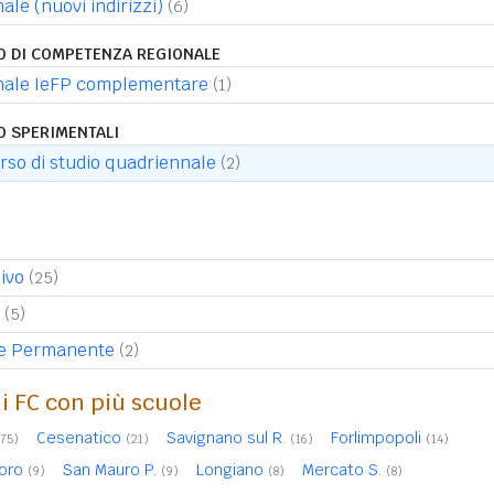
ale (nuovi indirizzi)
(6)
IO DI COMPETENZA REGIONALE
onale IeFP complementare
(1)
O SPERIMENTALI
orso di studio quadriennale
(2)
ivo
(25)
(5)
ale Permanente
(2)
di FC con più scuole
Cesenatico
Savignano sul R.
Forlimpopoli
(75)
(21)
(16)
(14)
oro
San Mauro P.
Longiano
Mercato S.
(9)
(9)
(8)
(8)