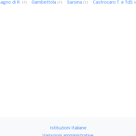
agno di R.
Gambettola
Sarsina
Castrocaro T. e TdS
(7)
(7)
(7)
(
Istituzioni Italiane
Variazioni amministrative