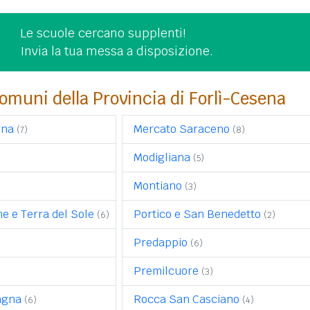
Le scuole cercano supplenti!
Invia la tua messa a disposizione.
omuni della Provincia di Forlì-Cesena
gna
Mercato Saraceno
(7)
(8)
Modigliana
(5)
Montiano
(3)
e e Terra del Sole
Portico e San Benedetto
(6)
(2)
Predappio
(6)
Premilcuore
(3)
magna
Rocca San Casciano
(6)
(4)