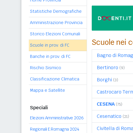
Home Provincia
Statistiche Demografiche
Amministrazione Provincia
Storico Elezioni Comunali
Scuole nei c
Scuole in prov. di FC
Bagno di Roma
Banche in prov. di FC
Bertinoro
Rischio Sismico
(9)
Classificazione Climatica
Borghi
(3)
Mappa e Satellite
Castrocaro Term
CESENA
(75)
Speciali
Cesenatico
(21)
Elezioni Amministrative 2026
Civitella di Ro
Regionali E.Romagna 2024