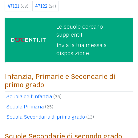
47121
47122
(63)
(34)
Le scuole cercano
supplenti!
Invia la tua messa a
disposizione.
Infanzia, Primarie e Secondarie di
primo grado
Scuola dell'Infanzia
(35)
Scuola Primaria
(25)
Scuola Secondaria di primo grado
(13)
Scuole Secondarie di secondo grado