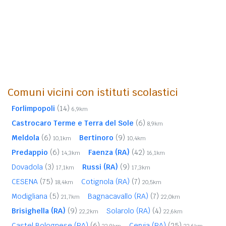
Comuni vicini con istituti scolastici
Forlimpopoli
(14)
6,9km
Castrocaro Terme e Terra del Sole
(6)
8,9km
Meldola
(6)
Bertinoro
(9)
10,1km
10,4km
Predappio
(6)
Faenza (RA)
(42)
14,3km
16,1km
Dovadola
(3)
Russi (RA)
(9)
17,1km
17,3km
CESENA
(75)
Cotignola (RA)
(7)
18,4km
20,5km
Modigliana
(5)
Bagnacavallo (RA)
(7)
21,7km
22,0km
Brisighella (RA)
(9)
Solarolo (RA)
(4)
22,2km
22,6km
Castel Bolognese (RA)
(6)
Cervia (RA)
(25)
22,9km
23,6km