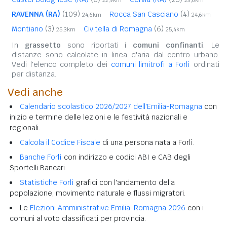
RAVENNA (RA)
(109)
Rocca San Casciano
(4)
24,6km
24,6km
Montiano
(3)
Civitella di Romagna
(6)
25,3km
25,4km
In
grassetto
sono riportati i
comuni confinanti
. Le
distanze sono calcolate in linea d'aria dal centro urbano.
Vedi l'elenco completo dei
comuni limitrofi a Forlì
ordinati
per distanza.
Vedi anche
Calendario scolastico 2026/2027 dell'Emilia-Romagna
con
inizio e termine delle lezioni e le festività nazionali e
regionali.
Calcola il Codice Fiscale
di una persona nata a Forlì.
Banche Forlì
con indirizzo e codici ABI e CAB degli
Sportelli Bancari.
Statistiche Forlì
grafici con l'andamento della
popolazione, movimento naturale e flussi migratori.
Le
Elezioni Amministrative Emilia-Romagna 2026
con i
comuni al voto classificati per provincia.