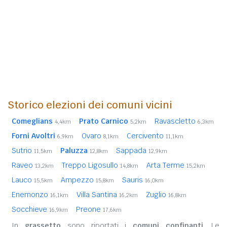
Storico elezioni dei comuni vicini
Comeglians
Prato Carnico
Ravascletto
4,4km
5,2km
6,3km
Forni Avoltri
Ovaro
Cercivento
6,9km
8,1km
11,1km
Sutrio
Paluzza
Sappada
11,5km
12,8km
12,9km
Raveo
Treppo Ligosullo
Arta Terme
13,2km
14,8km
15,2km
Lauco
Ampezzo
Sauris
15,5km
15,8km
16,0km
Enemonzo
Villa Santina
Zuglio
16,1km
16,2km
16,8km
Socchieve
Preone
16,9km
17,6km
In
grassetto
sono riportati i
comuni confinanti
. Le