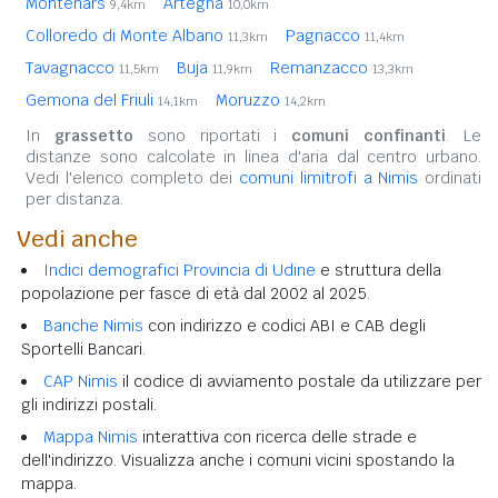
Montenars
Artegna
9,4km
10,0km
Colloredo di Monte Albano
Pagnacco
11,3km
11,4km
Tavagnacco
Buja
Remanzacco
11,5km
11,9km
13,3km
Gemona del Friuli
Moruzzo
14,1km
14,2km
In
grassetto
sono riportati i
comuni confinanti
. Le
distanze sono calcolate in linea d'aria dal centro urbano.
Vedi l'elenco completo dei
comuni limitrofi a Nimis
ordinati
per distanza.
Vedi anche
Indici demografici Provincia di Udine
e struttura della
popolazione per fasce di età dal 2002 al 2025.
Banche Nimis
con indirizzo e codici ABI e CAB degli
Sportelli Bancari.
CAP Nimis
il codice di avviamento postale da utilizzare per
gli indirizzi postali.
Mappa Nimis
interattiva con ricerca delle strade e
dell'indirizzo. Visualizza anche i comuni vicini spostando la
mappa.