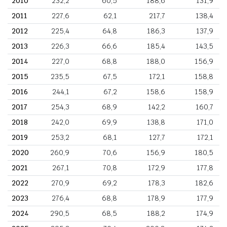
2010
232,2
60,5
188,6
131,9
2011
227,6
62,1
217,7
138,4
2012
225,4
64,8
186,3
137,9
2013
226,3
66,6
185,4
143,5
2014
227,0
68,8
188,0
156,9
2015
235,5
67,5
172,1
158,8
2016
244,1
67,2
158,6
158,9
2017
254,3
68,9
142,2
160,7
2018
242,0
69,9
138,8
171,0
2019
253,2
68,1
127,7
172,1
2020
260,9
70,6
156,9
180,5
2021
267,1
70,8
172,9
177,8
2022
270,9
69,2
178,3
182,6
2023
276,4
68,8
178,9
177,9
2024
290,5
68,5
188,2
174,9