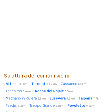
Struttura dei comuni vicini
Attimis
Tarcento
Cassacco
3,0km
4,7km
6,0km
Tricesimo
Reana del Rojale
6,4km
6,5km
Magnano in Riviera
Lusevera
Taipana
6,9km
7,3km
7,7km
Faedis
Treppo Grande
Povoletto
8,0km
8,7km
9,4km