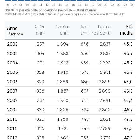
0-14
15-64
65+
Totale
Età
Anno
anni
anni
anni
residenti
media
1° gennaio
2002
297
1.894
646
2.837
45,3
2003
304
1.883
650
2.837
45,7
2004
321
1.913
659
2.893
45,7
2005
328
1.910
673
2.911
45,7
2006
320
1.889
686
2.895
46,0
2007
336
1.857
697
2.890
46,2
2008
337
1.840
714
2.891
46,4
2009
330
1.806
724
2.860
46,7
2010
320
1.758
743
2.821
47,2
2011
326
1.721
742
2.789
47,5
2012
335
1.682
755
2.772
47,6