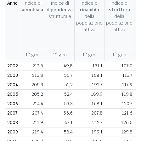
Anno
Indice di
Indice di
Indice di
Indice di
I
vecchiaia
dipendenza
ricambio
struttura
strutturale
della
della
c
popolazione
popolazione
d
attiva
attiva
d
fe
1° gen
1° gen
1° gen
1° gen
1
2002
217,5
49,8
131,1
107,0
2003
213,8
50,7
168,1
113,7
2004
205,3
51,2
192,7
117,9
2005
205,2
52,4
189,9
119,8
2006
214,4
53,3
168,1
120,7
2007
207,4
55,6
207,8
121,6
2008
211,9
57,1
212,7
126,6
2009
219,4
58,4
199,1
129,8