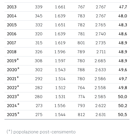
2013
339
1.661
767
2.767
47,7
2014
345
1.639
783
2.767
48,0
2015
332
1.651
782
2.765
48,3
2016
320
1.639
781
2.740
48,6
2017
315
1.619
801
2.735
48,9
2018
326
1.596
789
2.711
48,9
2019*
308
1.597
780
2.685
48,9
2020*
302
1.543
788
2.633
49,6
2021*
292
1.514
780
2.586
49,7
2022*
282
1.512
764
2.558
49,8
2023*
280
1.531
774
2.585
50,0
2024*
273
1.556
793
2.622
50,2
2025*
275
1.544
812
2.631
50,5
(*) popolazione post-censimento