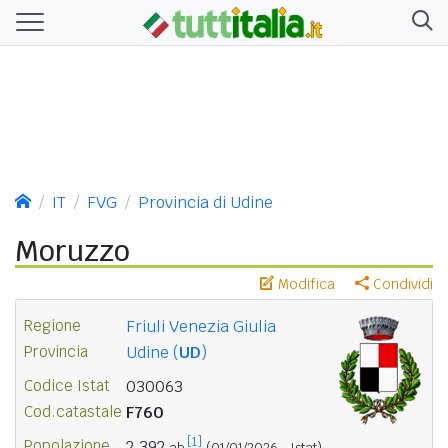
IT
FVG
Provincia di Udine
Moruzzo
Modifica
Condividi
Regione
Friuli Venezia Giulia
Provincia
Udine (
UD
)
Codice Istat
030063
Cod.catastale
F760
[1]
Popolazione
2.392
ab.
(01/01/2026 - Istat)