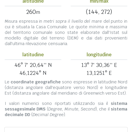
altitudine
min/max
260
(144, 272)
m
Misura espressa in
metri sopra il livello del mare
del punto in
cui è situata la Casa Comunale. Le quote
minima
e
massima
del territorio comunale sono state elaborate dall'Istat sul
modello digitale del terreno (DEM) e dai dati provenienti
dall'ultima rilevazione censuaria.
latitudine
longitudine
46° 7' 20,64'' N
13° 7' 30,36'' E
46,1224° N
13,1251° E
Le
coordinate geografiche
sono espresse in latitudine Nord
(distanza angolare dall'equatore verso Nord) e longitudine
Est (distanza angolare dal meridiano di Greenwich verso Est).
I valori numerici sono riportati utilizzando sia il
sistema
sessagesimale DMS
(
Degree, Minute, Second
), che il
sistema
decimale DD
(
Decimal Degree
).