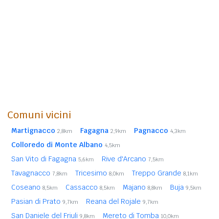
Comuni vicini
Martignacco
Fagagna
Pagnacco
2,8km
2,9km
4,3km
Colloredo di Monte Albano
4,5km
San Vito di Fagagna
Rive d'Arcano
5,6km
7,5km
Tavagnacco
Tricesimo
Treppo Grande
7,8km
8,0km
8,1km
Coseano
Cassacco
Majano
Buja
8,5km
8,5km
8,8km
9,5km
Pasian di Prato
Reana del Rojale
9,7km
9,7km
San Daniele del Friuli
Mereto di Tomba
9,8km
10,0km