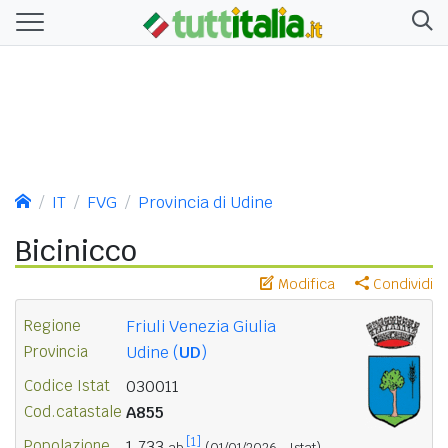
IT
FVG
Provincia di Udine
Bicinicco
Modifica
Condividi
Regione
Friuli Venezia Giulia
Provincia
Udine (
UD
)
Codice Istat
030011
Cod.catastale
A855
[1]
Popolazione
1.733
ab.
(01/01/2026 - Istat)