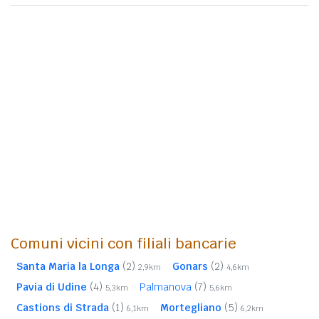
Comuni vicini con filiali bancarie
Santa Maria la Longa
(2)
Gonars
(2)
2,9km
4,6km
Pavia di Udine
(4)
Palmanova
(7)
5,3km
5,6km
Castions di Strada
(1)
Mortegliano
(5)
6,1km
6,2km