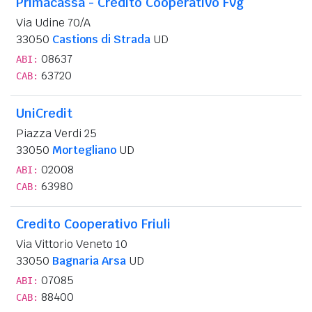
Primacassa - Credito Cooperativo Fvg
Via Udine 70/A
33050
Castions di Strada
UD
08637
ABI:
63720
CAB:
UniCredit
Piazza Verdi 25
33050
Mortegliano
UD
02008
ABI:
63980
CAB:
Credito Cooperativo Friuli
Via Vittorio Veneto 10
33050
Bagnaria Arsa
UD
07085
ABI:
88400
CAB: