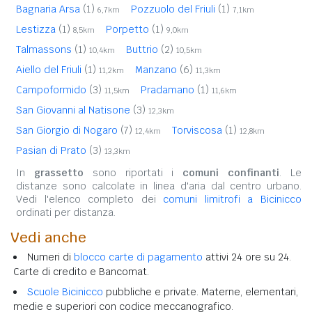
Bagnaria Arsa
(1)
Pozzuolo del Friuli
(1)
6,7km
7,1km
Lestizza
(1)
Porpetto
(1)
8,5km
9,0km
Talmassons
(1)
Buttrio
(2)
10,4km
10,5km
Aiello del Friuli
(1)
Manzano
(6)
11,2km
11,3km
Campoformido
(3)
Pradamano
(1)
11,5km
11,6km
San Giovanni al Natisone
(3)
12,3km
San Giorgio di Nogaro
(7)
Torviscosa
(1)
12,4km
12,8km
Pasian di Prato
(3)
13,3km
In
grassetto
sono riportati i
comuni confinanti
. Le
distanze sono calcolate in linea d'aria dal centro urbano.
Vedi l'elenco completo dei
comuni limitrofi a Bicinicco
ordinati per distanza.
Vedi anche
Numeri di
blocco carte di pagamento
attivi 24 ore su 24.
Carte di credito e Bancomat.
Scuole Bicinicco
pubbliche e private. Materne, elementari,
medie e superiori con codice meccanografico.