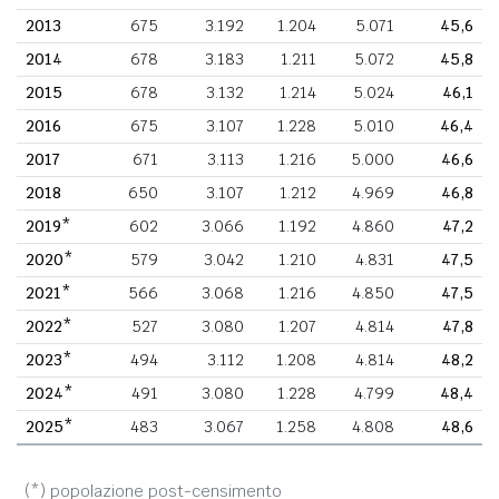
2013
675
3.192
1.204
5.071
45,6
2014
678
3.183
1.211
5.072
45,8
2015
678
3.132
1.214
5.024
46,1
2016
675
3.107
1.228
5.010
46,4
2017
671
3.113
1.216
5.000
46,6
2018
650
3.107
1.212
4.969
46,8
2019*
602
3.066
1.192
4.860
47,2
2020*
579
3.042
1.210
4.831
47,5
2021*
566
3.068
1.216
4.850
47,5
2022*
527
3.080
1.207
4.814
47,8
2023*
494
3.112
1.208
4.814
48,2
2024*
491
3.080
1.228
4.799
48,4
2025*
483
3.067
1.258
4.808
48,6
(*) popolazione post-censimento