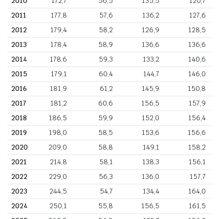
2010
172,7
56,5
135,5
120,7
2011
177,8
57,6
136,2
127,6
2012
179,4
58,2
126,9
128,5
2013
178,4
58,9
136,6
136,6
2014
178,6
59,3
133,2
140,6
2015
179,1
60,4
144,7
146,0
2016
181,9
61,2
145,9
150,8
2017
181,2
60,6
156,5
157,9
2018
186,5
59,9
152,0
156,4
2019
198,0
58,5
153,6
156,6
2020
209,0
58,8
149,1
158,2
2021
214,8
58,1
138,3
156,1
2022
229,0
56,3
136,0
157,7
2023
244,5
54,7
134,4
164,0
2024
250,1
55,8
156,5
161,5