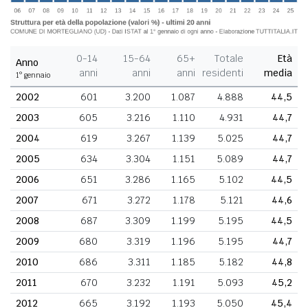
0-14
15-64
65+
Totale
Età
Anno
anni
anni
anni
residenti
media
1° gennaio
2002
601
3.200
1.087
4.888
44,5
2003
605
3.216
1.110
4.931
44,7
2004
619
3.267
1.139
5.025
44,7
2005
634
3.304
1.151
5.089
44,7
2006
651
3.286
1.165
5.102
44,5
2007
671
3.272
1.178
5.121
44,6
2008
687
3.309
1.199
5.195
44,5
2009
680
3.319
1.196
5.195
44,7
2010
686
3.311
1.185
5.182
44,8
2011
670
3.232
1.191
5.093
45,2
2012
665
3.192
1.193
5.050
45,4