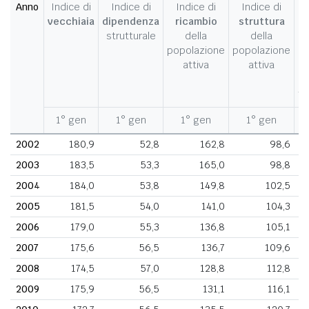
Anno
Indice di
Indice di
Indice di
Indice di
I
vecchiaia
dipendenza
ricambio
struttura
strutturale
della
della
c
popolazione
popolazione
d
attiva
attiva
d
fe
1° gen
1° gen
1° gen
1° gen
1
2002
180,9
52,8
162,8
98,6
2003
183,5
53,3
165,0
98,8
2004
184,0
53,8
149,8
102,5
2005
181,5
54,0
141,0
104,3
2006
179,0
55,3
136,8
105,1
2007
175,6
56,5
136,7
109,6
2008
174,5
57,0
128,8
112,8
2009
175,9
56,5
131,1
116,1