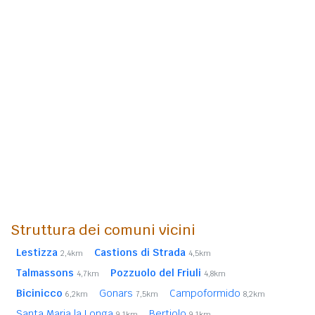
Struttura dei comuni vicini
Lestizza
Castions di Strada
2,4km
4,5km
Talmassons
Pozzuolo del Friuli
4,7km
4,8km
Bicinicco
Gonars
Campoformido
6,2km
7,5km
8,2km
Santa Maria la Longa
Bertiolo
9,1km
9,1km