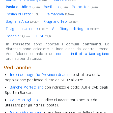
Pavia di Udine
Basiliano
Porpetto
9,2km
9,3km
10,4km
Pasian di Prato
Palmanova
11,5km
11,5km
Bagnaria Arsa
Rivignano Teor
12,0km
12,6km
Trivignano Udinese
San Giorgio di Nogaro
13,0km
13,3km
Pocenia
UDINE
13,4km
13,8km
In
grassetto
sono riportati i
comuni confinanti
. Le
distanze sono calcolate in linea d'aria dal centro urbano.
Vedi l'elenco completo dei
comuni limitrofi a Mortegliano
ordinati per distanza.
Vedi anche
Indici demografici Provincia di Udine
e struttura della
popolazione per fasce di età dal 2002 al 2025.
Banche Mortegliano
con indirizzo e codici ABI e CAB degli
Sportelli Bancari.
CAP Mortegliano
il codice di avviamento postale da
utilizzare per gli indirizzi postali.
Mappa Mortegliano
interattiva con ricerca delle strade e