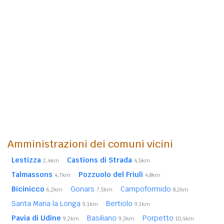
Amministrazioni dei comuni vicini
Lestizza
Castions di Strada
2,4km
4,5km
Talmassons
Pozzuolo del Friuli
4,7km
4,8km
Bicinicco
Gonars
Campoformido
6,2km
7,5km
8,2km
Santa Maria la Longa
Bertiolo
9,1km
9,1km
Pavia di Udine
Basiliano
Porpetto
9,2km
9,3km
10,4km