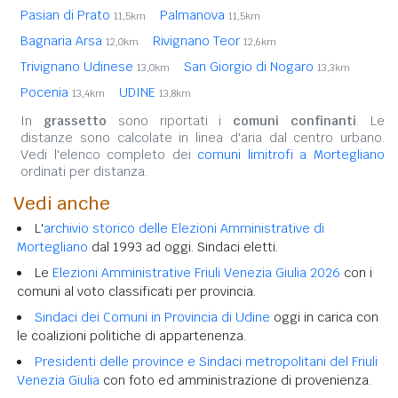
Pasian di Prato
Palmanova
11,5km
11,5km
Bagnaria Arsa
Rivignano Teor
12,0km
12,6km
Trivignano Udinese
San Giorgio di Nogaro
13,0km
13,3km
Pocenia
UDINE
13,4km
13,8km
In
grassetto
sono riportati i
comuni confinanti
. Le
distanze sono calcolate in linea d'aria dal centro urbano.
Vedi l'elenco completo dei
comuni limitrofi a Mortegliano
ordinati per distanza.
Vedi anche
L'
archivio storico delle Elezioni Amministrative di
Mortegliano
dal 1993 ad oggi. Sindaci eletti.
Le
Elezioni Amministrative Friuli Venezia Giulia 2026
con i
comuni al voto classificati per provincia.
Sindaci dei Comuni in Provincia di Udine
oggi in carica con
le coalizioni politiche di appartenenza.
Presidenti delle province e Sindaci metropolitani del Friuli
Venezia Giulia
con foto ed amministrazione di provenienza.