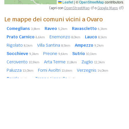
Leaflet
|
©
OpenStreetMap
contributors
(apri con
OpenStreetMap
o
Google Maps
)
Le mappe dei comuni vicini a Ovaro
Comeglians
Raveo
Ravascletto
3,8km
5,2km
6,3km
Prato Carnico
Enemonzo
Lauco
6,6km
8,0km
8,1km
Rigolato
Villa Santina
Ampezzo
8,1km
8,5km
9,2km
Socchieve
Preone
Sutrio
9,3km
9,6km
10,1km
Cercivento
Arta Terme
Zuglio
10,9km
11,8km
12,3km
Paluzza
Forni Avoltri
Verzegnis
13,0km
13,6km
14,0km
Sauris
Treppo Ligosullo
14,1km
14,7km
In
grassetto
sono riportati i
comuni confinanti
. Le
distanze sono calcolate in linea d'aria dal centro urbano.
Vedi l'elenco completo dei
comuni limitrofi a Ovaro
ordinati
per distanza.
Note Legali