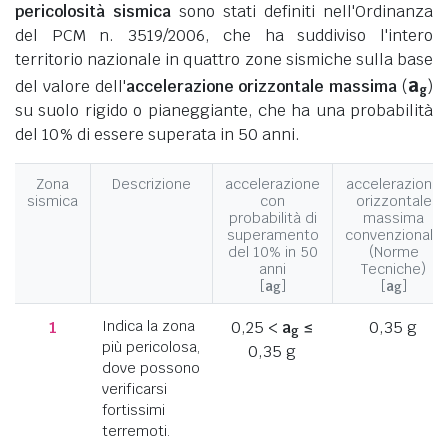
pericolosità sismica
sono stati definiti nell'Ordinanza
del PCM n. 3519/2006, che ha suddiviso l'intero
territorio nazionale in quattro zone sismiche sulla base
a
del valore dell'
accelerazione orizzontale massima
(
)
g
su suolo rigido o pianeggiante, che ha una probabilità
del 10% di essere superata in 50 anni.
Zona
Descrizione
accelerazione
accelerazione
sismica
con
orizzontale
probabilità di
massima
superamento
convenzionale
del 10% in 50
(Norme
anni
Tecniche)
[
a
]
[
a
]
g
g
1
Indica la zona
0,25 <
a
≤
0,35 g
g
più pericolosa,
0,35 g
dove possono
verificarsi
fortissimi
terremoti.