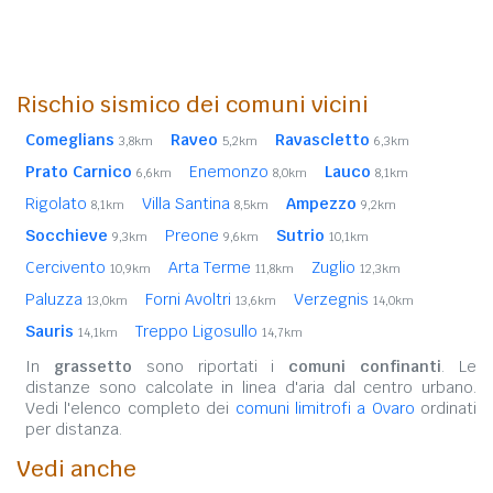
Rischio sismico dei comuni vicini
Comeglians
Raveo
Ravascletto
3,8km
5,2km
6,3km
Prato Carnico
Enemonzo
Lauco
6,6km
8,0km
8,1km
Rigolato
Villa Santina
Ampezzo
8,1km
8,5km
9,2km
Socchieve
Preone
Sutrio
9,3km
9,6km
10,1km
Cercivento
Arta Terme
Zuglio
10,9km
11,8km
12,3km
Paluzza
Forni Avoltri
Verzegnis
13,0km
13,6km
14,0km
Sauris
Treppo Ligosullo
14,1km
14,7km
In
grassetto
sono riportati i
comuni confinanti
. Le
distanze sono calcolate in linea d'aria dal centro urbano.
Vedi l'elenco completo dei
comuni limitrofi a Ovaro
ordinati
per distanza.
Vedi anche