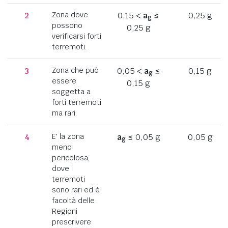
2
Zona dove
0,15 <
a
≤
0,25 g
g
possono
0,25 g
verificarsi forti
terremoti.
3
Zona che può
0,05 <
a
≤
0,15 g
g
essere
0,15 g
soggetta a
forti terremoti
ma rari.
4
E' la zona
a
≤ 0,05 g
0,05 g
g
meno
pericolosa,
dove i
terremoti
sono rari ed è
facoltà delle
Regioni
prescrivere