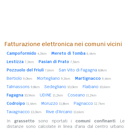
Fatturazione elettronica nei comuni vicini
Campoformido
Mereto di Tomba
4,3km
6,4km
Lestizza
Pasian di Prato
7,3km
7,5km
Pozzuolo del Friuli
San Vito di Fagagna
7,6km
8,8km
Bertiolo
Mortegliano
Martignacco
9,0km
9,3km
9,4km
Talmassons
Sedegliano
Flaibano
9,8km
10,0km
10,6km
Fagagna
UDINE
Coseano
10,9km
11,2km
11,2km
Codroipo
Moruzzo
Pagnacco
11,4km
11,8km
12,7km
Tavagnacco
Rive d'Arcano
13,0km
13,6km
In
grassetto
sono riportati i
comuni confinanti
. Le
distanze sono calcolate in linea d'aria dal centro urbano.