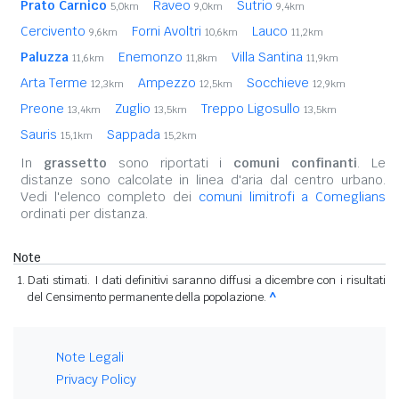
Prato Carnico
Raveo
Sutrio
5,0km
9,0km
9,4km
Cercivento
Forni Avoltri
Lauco
9,6km
10,6km
11,2km
Paluzza
Enemonzo
Villa Santina
11,6km
11,8km
11,9km
Arta Terme
Ampezzo
Socchieve
12,3km
12,5km
12,9km
Preone
Zuglio
Treppo Ligosullo
13,4km
13,5km
13,5km
Sauris
Sappada
15,1km
15,2km
In
grassetto
sono riportati i
comuni confinanti
. Le
distanze sono calcolate in linea d'aria dal centro urbano.
Vedi l'elenco completo dei
comuni limitrofi a Comeglians
ordinati per distanza.
Note
Dati stimati. I dati definitivi saranno diffusi a dicembre con i risultati
del Censimento permanente della popolazione.
^
Note Legali
Privacy Policy