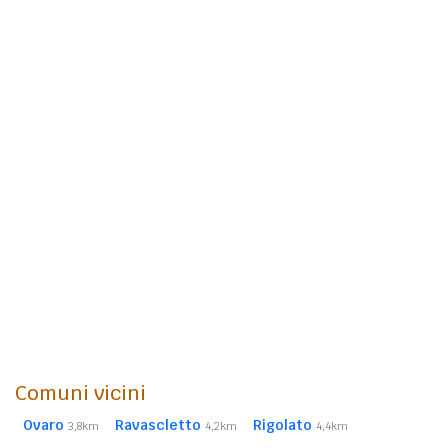
Comuni vicini
Ovaro
Ravascletto
Rigolato
3,8km
4,2km
4,4km