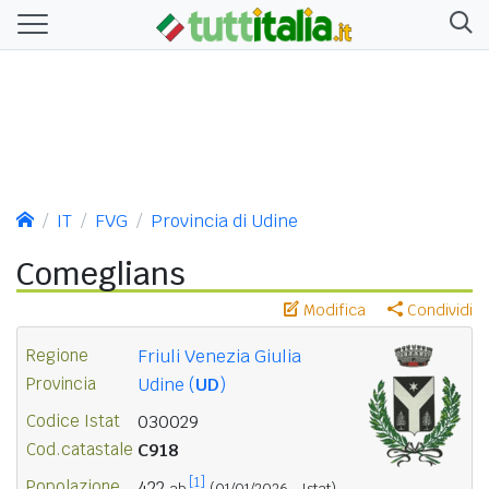
IT
FVG
Provincia di Udine
Comeglians
Modifica
Condividi
Regione
Friuli Venezia Giulia
Provincia
Udine (
UD
)
Codice Istat
030029
Cod.catastale
C918
[1]
Popolazione
422
ab.
(01/01/2026 - Istat)