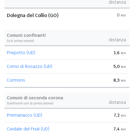
distanza
Dolegna del Collio (GO)
0
km
Comuni confinanti
distanza
(o di prima corona)
Prepotto (UD)
1,6
km
Corno di Rosazzo (UD)
5,0
km
Cormons
8,3
km
Comuni di seconda corona
distanza
(confinanti con la prima corona)
Premariacco (UD)
7,2
km
Cividale del Friuli (UD)
7,4
km