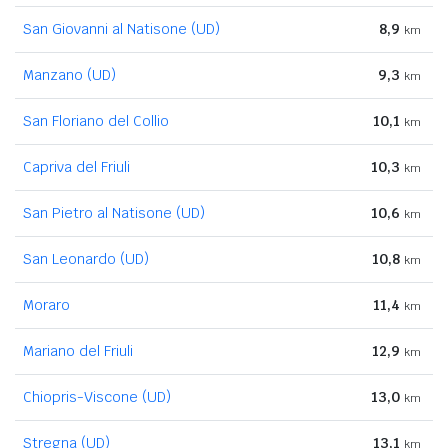
San Giovanni al Natisone (UD)
8,9
km
Manzano (UD)
9,3
km
San Floriano del Collio
10,1
km
Capriva del Friuli
10,3
km
San Pietro al Natisone (UD)
10,6
km
San Leonardo (UD)
10,8
km
Moraro
11,4
km
Mariano del Friuli
12,9
km
Chiopris-Viscone (UD)
13,0
km
Stregna (UD)
13,1
km