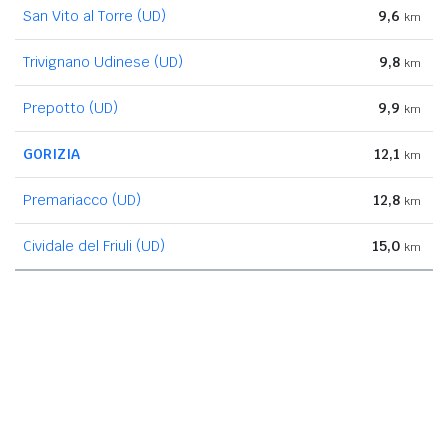
San Vito al Torre (UD)
9,6
km
Trivignano Udinese (UD)
9,8
km
Prepotto (UD)
9,9
km
GORIZIA
12,1
km
Premariacco (UD)
12,8
km
Cividale del Friuli (UD)
15,0
km