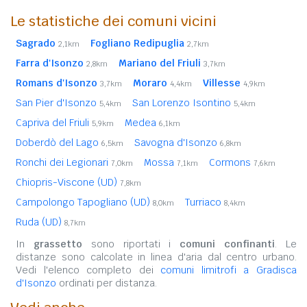
Le statistiche dei comuni vicini
Sagrado
Fogliano Redipuglia
2,1km
2,7km
Farra d'Isonzo
Mariano del Friuli
2,8km
3,7km
Romans d'Isonzo
Moraro
Villesse
3,7km
4,4km
4,9km
San Pier d'Isonzo
San Lorenzo Isontino
5,4km
5,4km
Capriva del Friuli
Medea
5,9km
6,1km
Doberdò del Lago
Savogna d'Isonzo
6,5km
6,8km
Ronchi dei Legionari
Mossa
Cormons
7,0km
7,1km
7,6km
Chiopris-Viscone (UD)
7,8km
Campolongo Tapogliano (UD)
Turriaco
8,0km
8,4km
Ruda (UD)
8,7km
In
grassetto
sono riportati i
comuni confinanti
. Le
distanze sono calcolate in linea d'aria dal centro urbano.
Vedi l'elenco completo dei
comuni limitrofi a Gradisca
d'Isonzo
ordinati per distanza.