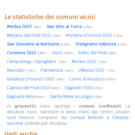
Le statistiche dei comuni vicini
Medea (GO)
San Vito al Torre
1,8km
4,0km
Mariano del Friuli (GO)
Romans d'Isonzo (GO)
4,4km
5,2km
San Giovanni al Natisone
Trivignano Udinese
5,2km
5,2km
Cormons (GO)
Visco
Aiello del Friuli
5,8km
5,8km
6,8km
Campolongo Tapogliano
Moraro (GO)
7,0km
7,1km
Manzano
Palmanova
Villesse (GO)
7,4km
7,6km
7,7km
Gradisca d'Isonzo (GO)
Corno di Rosazzo
7,8km
8,0km
Capriva del Friuli (GO)
Sagrado (GO)
8,6km
8,7km
Bagnaria Arsa
Santa Maria la Longa
8,9km
9,0km
In
grassetto
sono riportati i
comuni confinanti
. Le
distanze sono calcolate in linea d'aria dal centro urbano.
Vedi l'elenco completo dei
comuni limitrofi a Chiopris-
Viscone
ordinati per distanza.
Vedi anche