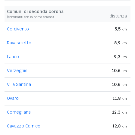
Comuni di seconda corona
distanza
(confinanti con la prima corona)
Cercivento
5,5
km
Ravascletto
8,9
km
Lauco
9,3
km
Verzegnis
10,6
km
Villa Santina
10,6
km
Ovaro
11,8
km
Comeglians
12,3
km
Cavazzo Carnico
12,8
km