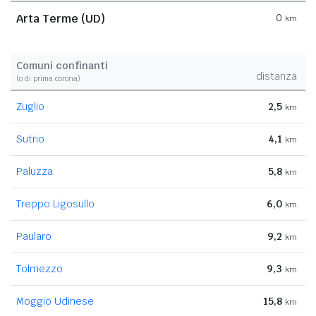
Arta Terme (UD)
0
km
Comuni confinanti
distanza
(o di prima corona)
Zuglio
2,5
km
Sutrio
4,1
km
Paluzza
5,8
km
Treppo Ligosullo
6,0
km
Paularo
9,2
km
Tolmezzo
9,3
km
Moggio Udinese
15,8
km