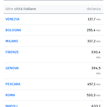
Altre
città italiane
distanza
VENEZIA
127,7
km
BOLOGNA
255,4
km
MILANO
317,2
km
FIRENZE
330,4
km
GENOVA
394,5
km
PESCARA
457,1
km
ROMA
510,3
km
NAPOLI
633,1