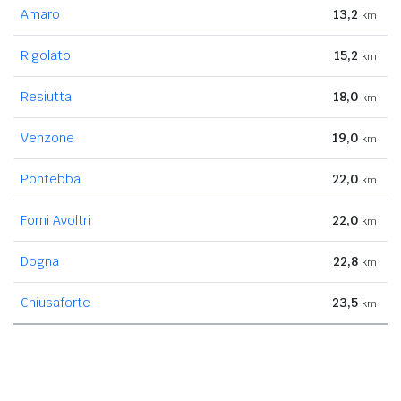
Amaro
13,2
km
Rigolato
15,2
km
Resiutta
18,0
km
Venzone
19,0
km
Pontebba
22,0
km
Forni Avoltri
22,0
km
Dogna
22,8
km
Chiusaforte
23,5
km