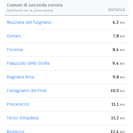
Comuni di seconda corona
distanza
(confinanti con la prima corona)
Muzzana del Turgnano
6,2
km
Gonars
7,8
km
Pocenia
8,4
km
Palazzolo dello Stella
9,4
km
Bagnaria Arsa
9,8
km
Cervignano del Friuli
10,5
km
Precenicco
11,1
km
Terzo d'Aquileia
11,2
km
Bicinicco
12,4
km