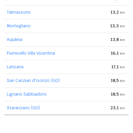
Talmassons
13,2
km
Mortegliano
13,3
km
Aquileia
13,8
km
Fiumicello Villa Vicentina
16,1
km
Latisana
17,1
km
San Canzian d'Isonzo (GO)
18,5
km
Lignano Sabbiadoro
18,5
km
Staranzano (GO)
23,1
km