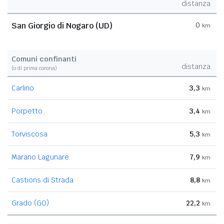
distanza
San Giorgio di Nogaro (UD)
0
km
Comuni confinanti
distanza
(o di prima corona)
Carlino
3,3
km
Porpetto
3,4
km
Torviscosa
5,3
km
Marano Lagunare
7,9
km
Castions di Strada
8,8
km
Grado (GO)
22,2
km