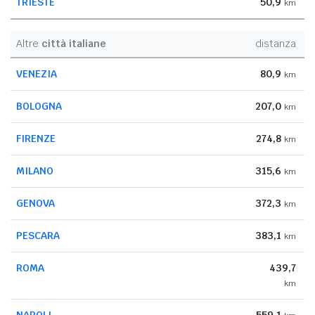
TRIESTE
50,9
km
Altre
città italiane
distanza
VENEZIA
80,9
km
BOLOGNA
207,0
km
FIRENZE
274,8
km
MILANO
315,6
km
GENOVA
372,3
km
PESCARA
383,1
km
ROMA
439,7
km
NAPOLI
559,1