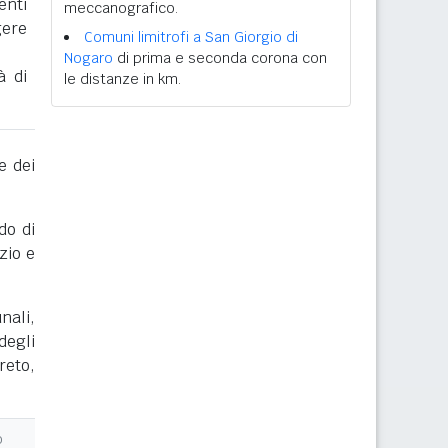
enti
meccanografico.
gere
Comuni limitrofi a San Giorgio di
Nogaro
di prima e seconda corona con
à di
le distanze in km.
e dei
do di
zio e
nali,
degli
reto,
o