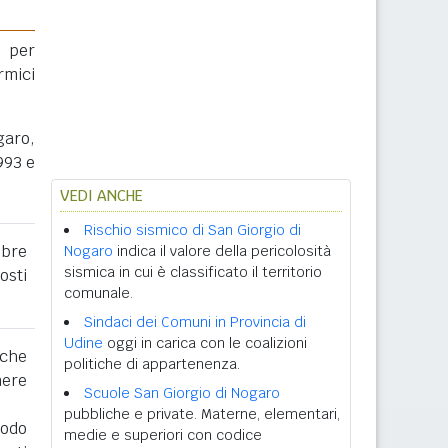
 per
rmici
garo,
993 e
VEDI ANCHE
Rischio sismico di San Giorgio di
obre
Nogaro
indica il valore della pericolosità
sismica in cui è classificato il territorio
osti
comunale.
Sindaci dei Comuni in Provincia di
Udine
oggi in carica con le coalizioni
 che
politiche di appartenenza.
nere
Scuole San Giorgio di Nogaro
pubbliche e private. Materne, elementari,
iodo
medie e superiori con codice