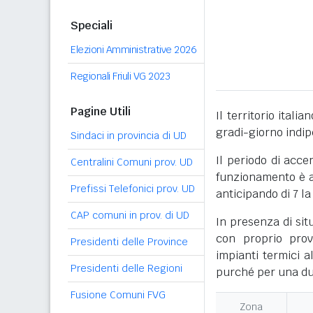
Speciali
Elezioni Amministrative 2026
Regionali Friuli VG 2023
Pagine Utili
Il territorio itali
gradi-giorno indi
Sindaci in provincia di UD
Il periodo di acce
Centralini Comuni prov. UD
funzionamento è ac
Prefissi Telefonici prov. UD
anticipando di 7 la
CAP comuni in prov. di UD
In presenza di sit
con proprio prov
Presidenti delle Province
impianti termici a
Presidenti delle Regioni
purché per una dur
Fusione Comuni FVG
Zona