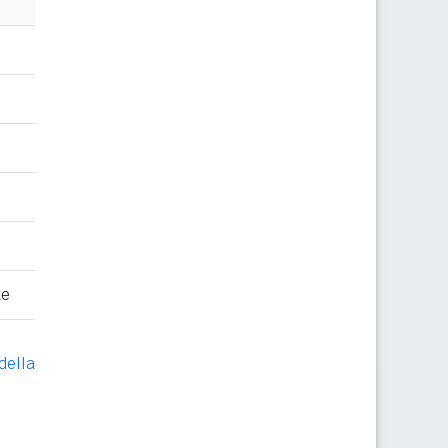
te
della