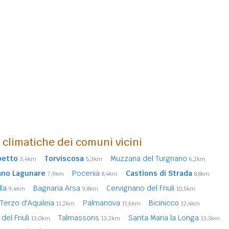
i climatiche dei comuni vicini
petto
Torviscosa
Muzzana del Turgnano
3,4km
5,3km
6,2km
ano Lagunare
Pocenia
Castions di Strada
7,9km
8,4km
8,8km
lla
Bagnaria Arsa
Cervignano del Friuli
9,4km
9,8km
10,5km
Terzo d'Aquileia
Palmanova
Bicinicco
11,2km
11,6km
12,4km
 del Friuli
Talmassons
Santa Maria la Longa
13,0km
13,2km
13,3km