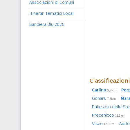
Associazioni di Comuni
Itinerari Tematici Locali
Bandiera Blu 2025
Classificazion
Carlino
Por
3,3km
Gonars
Mar
7,8km
Palazzolo dello Ste
Precenicco
11,1km
Visco
Aiello
12,9km