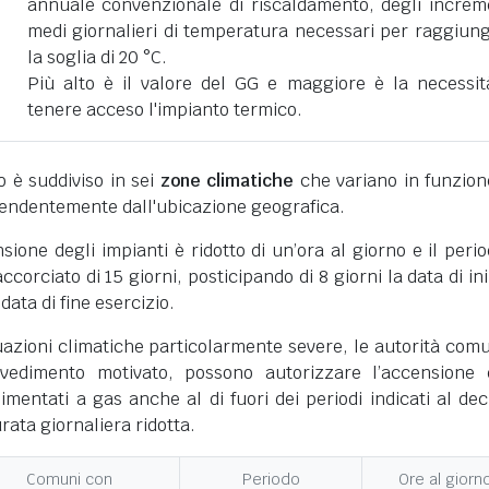
annuale convenzionale di riscaldamento, degli increm
medi giornalieri di temperatura necessari per raggiun
la soglia di 20 °C.
Più alto è il valore del GG e maggiore è la necessit
tenere acceso l'impianto termico.
ano è suddiviso in sei
zone climatiche
che variano in funzion
pendentemente dall'ubicazione geografica.
nsione degli impianti è ridotto di un’ora al giorno e il perio
corciato di 15 giorni, posticipando di 8 giorni la data di ini
 data di fine esercizio.
uazioni climatiche particolarmente severe, le autorità comu
vedimento motivato, possono autorizzare l’accensione 
limentati a gas anche al di fuori dei periodi indicati al dec
ata giornaliera ridotta.
Comuni con
Periodo
Ore al giorn