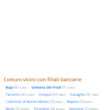
Comuni vicini con filiali bancarie
Buja
(6)
Gemona del Friuli
(7)
4,4km
4,9km
Tarcento
(4)
Osoppo
(1)
Trasaghis
(1)
5,3km
5,8km
7,8km
Colloredo di Monte Albano
(1)
Majano
(3)
8,4km
8,9km
Nimis
(1)
Tricesimo
(4)
Venzone
(1)
10,0km
10,1km
10,6km