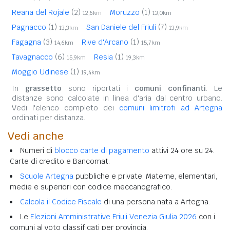
Reana del Rojale
(2)
Moruzzo
(1)
12,6km
13,0km
Pagnacco
(1)
San Daniele del Friuli
(7)
13,3km
13,9km
Fagagna
(3)
Rive d'Arcano
(1)
14,6km
15,7km
Tavagnacco
(6)
Resia
(1)
15,9km
19,3km
Moggio Udinese
(1)
19,4km
In
grassetto
sono riportati i
comuni confinanti
. Le
distanze sono calcolate in linea d'aria dal centro urbano.
Vedi l'elenco completo dei
comuni limitrofi ad Artegna
ordinati per distanza.
Vedi anche
Numeri di
blocco carte di pagamento
attivi 24 ore su 24.
Carte di credito e Bancomat.
Scuole Artegna
pubbliche e private. Materne, elementari,
medie e superiori con codice meccanografico.
Calcola il Codice Fiscale
di una persona nata a Artegna.
Le
Elezioni Amministrative Friuli Venezia Giulia 2026
con i
comuni al voto classificati per provincia.