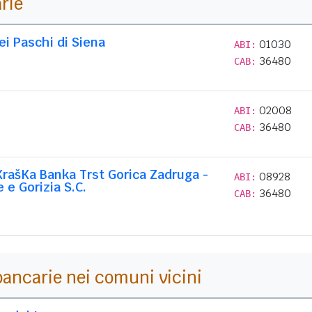
arie
i Paschi di Siena
01030
ABI:
36480
CAB:
02008
ABI:
36480
CAB:
rašKa Banka Trst Gorica Zadruga -
08928
ABI:
e e Gorizia S.C.
36480
CAB:
i bancarie nei comuni vicini