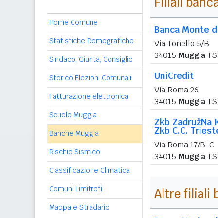
Filiali banc
Home Comune
Banca Monte de
Statistiche Demografiche
Via Tonello 5/B
34015
Muggia
TS
Sindaco, Giunta, Consiglio
UniCredit
Storico Elezioni Comunali
Via Roma 26
Fatturazione elettronica
34015
Muggia
TS
Scuole Muggia
Zkb ZadružNa K
Zkb C.C. Triest
Banche Muggia
Via Roma 17/B-C
Rischio Sismico
34015
Muggia
TS
Classificazione Climatica
Comuni Limitrofi
Altre filial
Mappa e Stradario