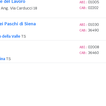
e del Lavoro
01005
ABI:
02202
a Ang. Via Carducci 18
CAB:
i Paschi di Siena
01030
ABI:
36490
CAB:
 della Valle
TS
02008
ABI:
36460
CAB:
ina
TS