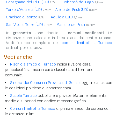
Cervignano del Friuli (UD)
Doberdò del Lago
7,7km
7,8km
Terzo d'Aquileia (UD)
Aiello del Friuli (UD)
7,9km
8,3km
Gradisca d'Isonzo
Aquileia (UD)
8,4km
8,6km
San Vito al Torre (UD)
Mariano del Friuli
9,7km
10,5km
In
grassetto
sono riportati i
comuni confinanti
. Le
distanze sono calcolate in linea d'aria dal centro urbano.
Vedi l'elenco completo dei
comuni limitrofi a Turriaco
ordinati per distanza.
Vedi anche
Rischio sismico di Turriaco
indica il valore della
pericolosità sismica in cui è classificato il territorio
comunale.
Sindaci dei Comuni in Provincia di Gorizia
oggi in carica con
le coalizioni politiche di appartenenza.
Scuole Turriaco
pubbliche e private. Materne, elementari,
medie e superiori con codice meccanografico.
Comuni limitrofi a Turriaco
di prima e seconda corona con
le distanze in km.