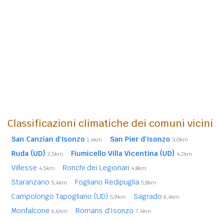
Classificazioni climatiche dei comuni vicini
San Canzian d'Isonzo
San Pier d'Isonzo
1,4km
3,0km
Ruda (UD)
Fiumicello Villa Vicentina (UD)
3,5km
4,2km
Villesse
Ronchi dei Legionari
4,5km
4,8km
Staranzano
Fogliano Redipuglia
5,4km
5,8km
Campolongo Tapogliano (UD)
Sagrado
5,9km
6,4km
Monfalcone
Romans d'Isonzo
6,6km
7,4km