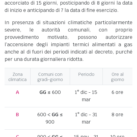
accorciato di 15 giorni, posticipando di 8 giorni la data
di inizio e anticipando di 7 la data di fine esercizio.
In presenza di situazioni climatiche particolarmente
severe, le autorità comunali, con proprio
provvedimento motivato, possono autorizzare
l’accensione degli impianti termici alimentati a gas
anche al di fuori dei periodi indicati al decreto, purché
per una durata giornaliera ridotta.
Zona
Comuni con
Periodo
Ore al
climatica
gradi-giorno
giorno
A
GG
≤ 600
1° dic - 15
6 ore
mar
B
600 <
GG
≤
1° dic - 31
8 ore
900
mar
C
900 <
GG
≤
15 nov - 31
10 ore