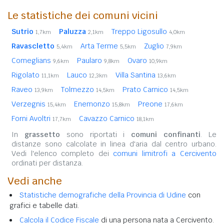
Le statistiche dei comuni vicini
Sutrio
Paluzza
Treppo Ligosullo
1,7km
2,1km
4,0km
Ravascletto
Arta Terme
Zuglio
5,4km
5,5km
7,9km
Comeglians
Paularo
Ovaro
9,6km
9,8km
10,9km
Rigolato
Lauco
Villa Santina
11,1km
12,3km
13,6km
Raveo
Tolmezzo
Prato Carnico
13,9km
14,5km
14,5km
Verzegnis
Enemonzo
Preone
15,4km
15,8km
17,6km
Forni Avoltri
Cavazzo Carnico
17,7km
18,1km
In
grassetto
sono riportati i
comuni confinanti
. Le
distanze sono calcolate in linea d'aria dal centro urbano.
Vedi l'elenco completo dei
comuni limitrofi a Cercivento
ordinati per distanza.
Vedi anche
Statistiche demografiche della Provincia di Udine
con
grafici e tabelle dati.
Calcola il Codice Fiscale
di una persona nata a Cercivento.