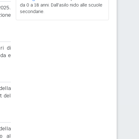
da 0 a 18 anni. Dall'asilo nido alle scuole
2025.
secondarie.
zione
ri di
nda e
ella
t del
ella
to al