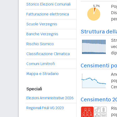
Storico Elezioni Comunali
Po
Di
Fatturazione elettronica
per
Scuole Verzegnis
Struttura dell
Banche Verzegnis
St
Rischio Sismico
vec
di
Classificazione Climatica
Comuni Limitrofi
Censimenti po
Mappa e Stradario
An
po
Ce
Speciali
Elezioni Amministrative 2026
Censimento 2
Regionali Friuli VG 2023
Ri
po