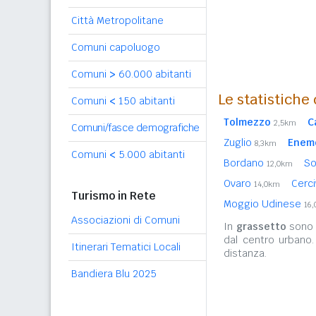
Città Metropolitane
Comuni capoluogo
Comuni
>
60.000 abitanti
Le statistiche
Comuni
<
150 abitanti
Tolmezzo
C
2,5km
Comuni/fasce demografiche
Zuglio
Enem
8,3km
Comuni
<
5.000 abitanti
Bordano
So
12,0km
Ovaro
Cerc
14,0km
Turismo in Rete
Moggio Udinese
16
Associazioni di Comuni
In
grassetto
sono r
dal centro urbano
Itinerari Tematici Locali
distanza.
Bandiera Blu 2025