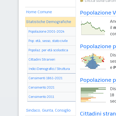
clicca sulla carti
Popolazione V
Home Comune
An
Statistiche Demografiche
il
m
Popolazione 2001-2024
con
Pop. età, sesso, stato civile
Popolazione pe
Popolaz. per età scolastica
Di
Cittadini Stranieri
ses
e
P
Indici Demografici / Struttura
Censimenti 1861-2021
Popolazione p
Censimento 2021
Dis
18 
Censimento 2011
sec
Sindaco, Giunta, Consiglio
Cittadini stra