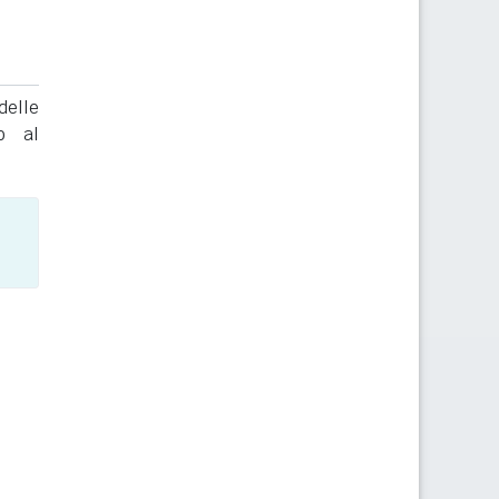
delle
to al