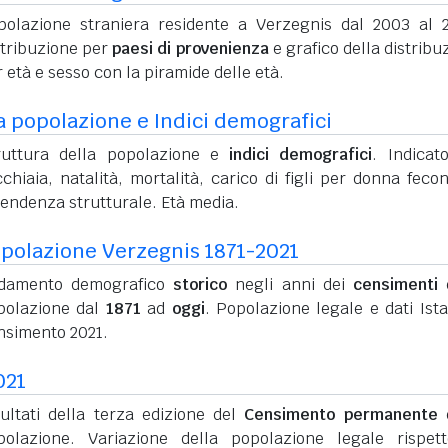
polazione straniera residente a Verzegnis dal 2003 al 
stribuzione per
paesi di provenienza
e grafico della distribu
 età e sesso con la piramide delle età.
a popolazione e Indici demografici
ruttura della popolazione e
indici demografici
. Indicato
chiaia, natalità, mortalità, carico di figli per donna feco
pendenza strutturale. Età media.
polazione Verzegnis 1871-2021
damento demografico
storico
negli anni dei
censimenti
d
polazione dal
1871
ad
oggi
. Popolazione legale e dati Ista
nsimento 2021.
021
sultati della terza edizione del
Censimento permanente
d
polazione. Variazione della popolazione legale rispet