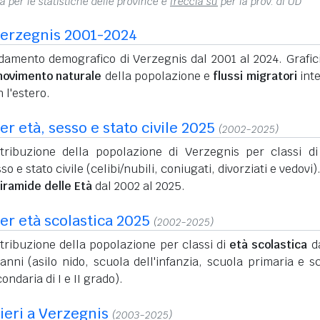
na per le statistiche delle province e
freccia su
per la prov. di UD
erzegnis 2001-2024
damento demografico di Verzegnis dal 2001 al 2024. Grafic
ovimento naturale
della popolazione e
flussi migratori
inte
 l'estero.
r età, sesso e stato civile 2025
(2002-2025)
stribuzione della popolazione di Verzegnis per classi di
so e stato civile (celibi/nubili, coniugati, divorziati e vedovi)
iramide delle Età
dal 2002 al 2025.
er età scolastica 2025
(2002-2025)
tribuzione della popolazione per classi di
età scolastica
da
anni (asilo nido, scuola dell'infanzia, scuola primaria e s
ondaria di I e II grado).
nieri a Verzegnis
(2003-2025)