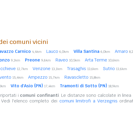
 dei comuni vicini
avazzo Carnico
Lauco
Villa Santina
Amaro
4,4km
6,0km
6,0km
8,
onzo
Preone
Raveo
Arta Terme
9,1km
9,6km
10,5km
10,6km
cchieve
Venzone
Trasaghis
Sutrio
12,7km
13,1km
13,6km
13,6km
ivento
Ampezzo
Ravascletto
15,4km
15,7km
15,8km
Vito d'Asio (PN)
Tramonti di Sotto (PN)
,0km
17,4km
18,9km
iportati i
comuni confinanti
. Le distanze sono calcolate in linea 
. Vedi l'elenco completo dei
comuni limitrofi a Verzegnis
ordinat