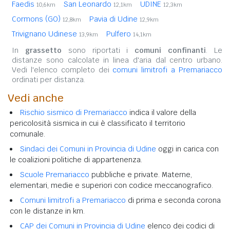
Faedis
San Leonardo
UDINE
10,6km
12,1km
12,3km
Cormons (GO)
Pavia di Udine
12,8km
12,9km
Trivignano Udinese
Pulfero
13,9km
14,1km
In
grassetto
sono riportati i
comuni confinanti
. Le
distanze sono calcolate in linea d'aria dal centro urbano.
Vedi l'elenco completo dei
comuni limitrofi a Premariacco
ordinati per distanza.
Vedi anche
Rischio sismico di Premariacco
indica il valore della
pericolosità sismica in cui è classificato il territorio
comunale.
Sindaci dei Comuni in Provincia di Udine
oggi in carica con
le coalizioni politiche di appartenenza.
Scuole Premariacco
pubbliche e private. Materne,
elementari, medie e superiori con codice meccanografico.
Comuni limitrofi a Premariacco
di prima e seconda corona
con le distanze in km.
CAP dei Comuni in Provincia di Udine
elenco dei codici di