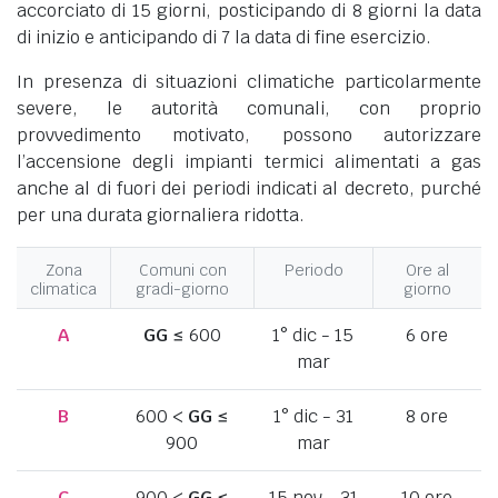
accorciato di 15 giorni, posticipando di 8 giorni la data
di inizio e anticipando di 7 la data di fine esercizio.
In presenza di situazioni climatiche particolarmente
severe, le autorità comunali, con proprio
provvedimento motivato, possono autorizzare
l’accensione degli impianti termici alimentati a gas
anche al di fuori dei periodi indicati al decreto, purché
per una durata giornaliera ridotta.
Zona
Comuni con
Periodo
Ore al
climatica
gradi-giorno
giorno
A
GG
≤ 600
1° dic - 15
6 ore
mar
B
600 <
GG
≤
1° dic - 31
8 ore
900
mar
C
900 <
GG
≤
15 nov - 31
10 ore