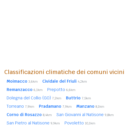
Classificazioni climatiche dei comuni vicini
Moimacco
Cividale del Friuli
3,6km
4,2km
Remanzacco
Prepotto
6,1km
6,6km
Dolegna del Collio (GO)
Buttrio
7,2km
7,5km
Torreano
Pradamano
Manzano
7,9km
7,9km
8,1km
Corno di Rosazzo
San Giovanni al Natisone
8,4km
9,8km
San Pietro al Natisone
Povoletto
9,9km
10,1km